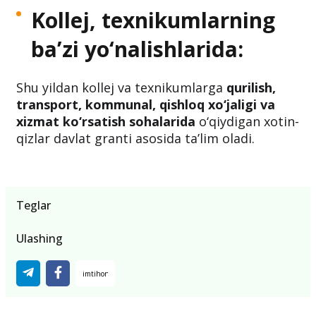
Kollej, texnikumlarning
ba’zi yo‘nalishlarida:
Shu yildan kollej va texnikumlarga
qurilish,
transport, kommunal, qishloq xo‘jaligi va
xizmat ko‘rsatish sohalarida
o‘qiydigan xotin-
qizlar davlat granti asosida taʼlim oladi.
Teglar
Ulashing