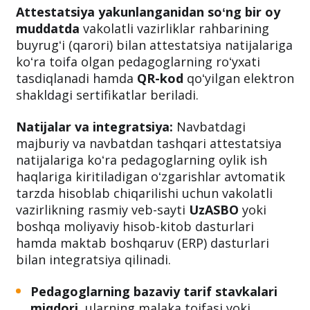
Attestatsiya yakunlanganidan soʻng bir oy
muddatda
vakolatli vazirliklar rahbarining
buyrugʻi (qarori) bilan attestatsiya natijalariga
koʻra toifa olgan pedagoglarning roʻyxati
tasdiqlanadi hamda
QR-kod
qoʻyilgan elektron
shakldagi sertifikatlar beriladi.
Natijalar va integratsiya:
Navbatdagi
majburiy va navbatdan tashqari attestatsiya
natijalariga koʻra pedagoglarning oylik ish
haqlariga kiritiladigan oʻzgarishlar avtomatik
tarzda hisoblab chiqarilishi uchun vakolatli
vazirlikning rasmiy veb-sayti
UzASBO
yoki
boshqa moliyaviy hisob-kitob dasturlari
hamda maktab boshqaruv (ERP) dasturlari
bilan integratsiya qilinadi.
Pedagoglarning bazaviy tarif stavkalari
miqdori
, ularning malaka toifasi yoki