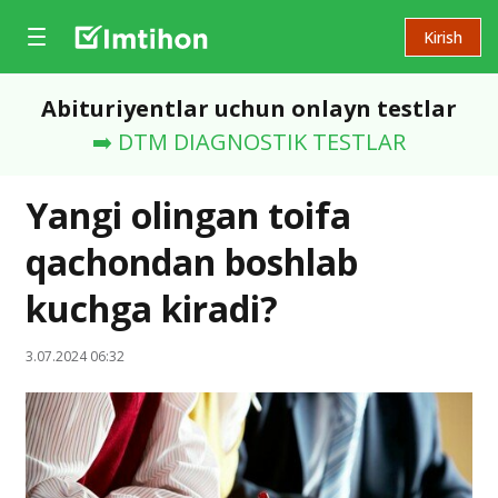
Kirish
Abituriyentlar uchun onlayn testlar
➡️ DTM DIAGNOSTIK TESTLAR
Yangi olingan toifa
qachondan boshlab
kuchga kiradi?
3.07.2024 06:32