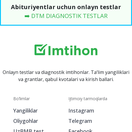
Abituriyentlar uchun onlayn testlar
➡️ DTM DIAGNOSTIK TESTLAR
Onlayn testlar va diagnostik imtihonlar. Ta‘lim yangiliklari
va grantlar, qabul kvotalari va kirish ballari.
Bo‘limlar
Ijtimoiy tarmoqlarda
Yangiliklar
Instagram
Oliygohlar
Telegram
UzBMB test
Facebook