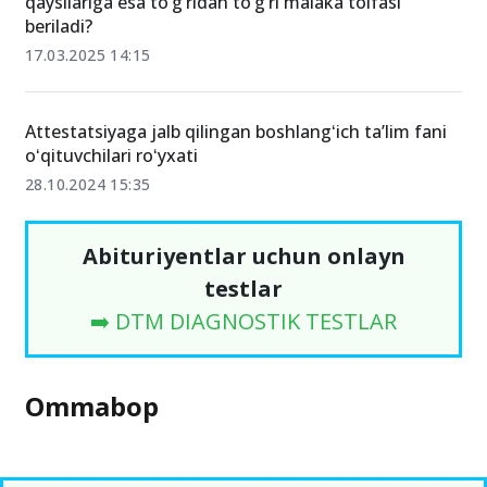
qaysilariga esa to‘g‘ridan to‘g‘ri malaka toifasi
beriladi?
17.03.2025 14:15
Attestatsiyaga jalb qilingan boshlangʻich ta’lim fani
oʻqituvchilari roʻyxati
28.10.2024 15:35
Abituriyentlar uchun onlayn
testlar
➡️ DTM DIAGNOSTIK TESTLAR
Ommabop