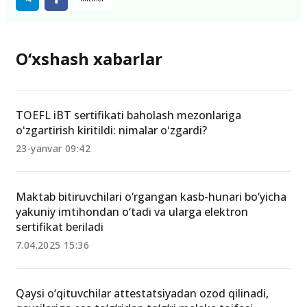
O‘xshash xabarlar
TOEFL iBT sertifikati baholash mezonlariga
oʻzgartirish kiritildi: nimalar oʻzgardi?
23-yanvar 09:42
Maktab bitiruvchilari o‘rgangan kasb-hunari bo‘yicha
yakuniy imtihondan o‘tadi va ularga elektron
sertifikat beriladi
7.04.2025 15:36
Qaysi o‘qituvchilar attestatsiyadan ozod qilinadi,