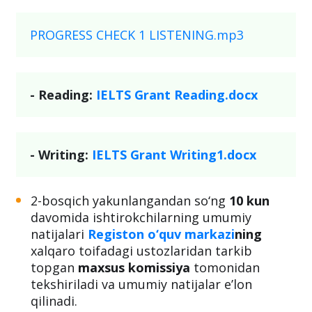
PROGRESS CHECK 1 LISTENING.mp3
- Reading:
IELTS Grant Reading.docx
- Writing:
IELTS Grant Writing1.docx
2-bosqich yakunlangandan so‘ng
10 kun
davomida ishtirokchilarning umumiy
natijalari
Registon o‘quv markazi
ning
xalqaro toifadagi ustozlaridan tarkib
topgan
maxsus komissiya
tomonidan
tekshiriladi va umumiy natijalar e’lon
qilinadi.