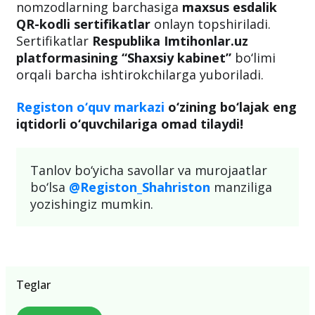
nomzodlarning barchasiga
maxsus esdalik
QR-kodli sertifikatlar
onlayn topshiriladi.
Sertifikatlar
Respublika Imtihonlar.uz
platformasining “Shaxsiy kabinet”
bo‘limi
orqali barcha ishtirokchilarga yuboriladi.
Registon o‘quv markazi
o‘zining bo‘lajak eng
iqtidorli o‘quvchilariga omad tilaydi!
Tanlov bo‘yicha savollar va murojaatlar
bo‘lsa
@Registon_Shahriston
manziliga
yozishingiz mumkin.
Teglar