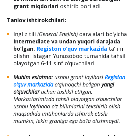
grant miqdorlari
oshirib boriladi.
Tanlov ishtirokchilari:
Ingliz tili
(General English)
darajalari bo‘yicha
Intermediate va undan yuqori darajada
bo‘lgan,
Registon o‘quv markazida
ta’lim
olishni istagan Yunusobod tumanida tahsil
olayotgan 6-11 sinf o‘quvchilari
Muhim eslatma:
ushbu grant loyihasi
Registon
o‘quv markazida
o‘qimoqchi bo‘lgan
yangi
o‘quvchilar
uchun tashkil etilgan.
Markazlarimizda tahsil olayotgan o‘quvchilar
ushbu loyihada o‘z bilimlarini tekshirib olish
maqsadida imtihonlarda ishtirok etishi
mumkin, lekin grantga ega bo‘la olishmaydi.