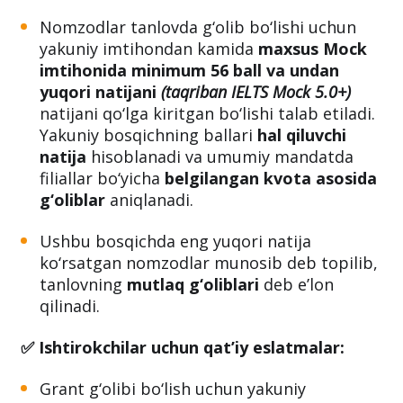
Nomzodlar tanlovda g‘olib bo‘lishi uchun
yakuniy imtihondan kamida
maxsus Mock
imtihonida minimum 56 ball va undan
yuqori natijani
(taqriban IELTS Mock 5.0+)
natijani qo‘lga kiritgan bo‘lishi talab etiladi.
Yakuniy bosqichning ballari
hal qiluvchi
natija
hisoblanadi va umumiy mandatda
filiallar bo‘yicha
belgilangan kvota asosida
g‘oliblar
aniqlanadi.
Ushbu bosqichda eng yuqori natija
ko‘rsatgan nomzodlar munosib deb topilib,
tanlovning
mutlaq g‘oliblari
deb e’lon
qilinadi.
✅ Ishtirokchilar uchun qat’iy eslatmalar:
Grant g‘olibi bo‘lish uchun yakuniy