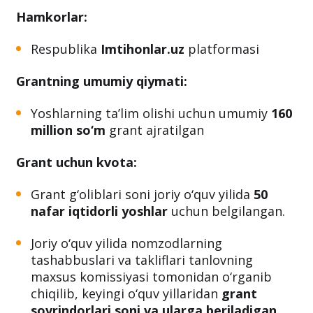
Hamkorlar:
Respublika
Imtihonlar.uz
platformasi
Grantning umumiy qiymati:
Yoshlarning ta’lim olishi uchun umumiy
160
million so‘m
grant ajratilgan
Grant uchun kvota:
Grant g‘oliblari soni joriy o‘quv yilida
50
nafar iqtidorli yoshlar
uchun belgilangan.
Joriy o‘quv yilida nomzodlarning
tashabbuslari va takliflari tanlovning
maxsus komissiyasi tomonidan o‘rganib
chiqilib, keyingi o‘quv yillaridan
grant
sovrindorlari soni va ularga beriladigan