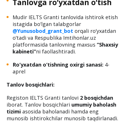
Tanlovga ro‘yxatdan o‘tish
Mudir IELTS Granti tanlovida ishtirok etish
istagida bo‘lgan talabgorlar
@Yunusobod_grant_bot
orqali ro‘yxatdan
o‘tadi va Respublika Imtihonlar.uz
platformasida tanlovning maxsus
“Shaxsiy
kabineti”
ni faollashtiradi.
Ro‘yxatdan o‘tishning oxirgi sanasi:
4-
aprel
Tanlov bosqichlari:
Registon IELTS Granti tanlovi
2 bosqichdan
iborat. Tanlov bosqichlari
umumiy baholash
tizimi
asosida baholanadi hamda eng
munosib ishtirokchilar munosib taqdirlanadi.