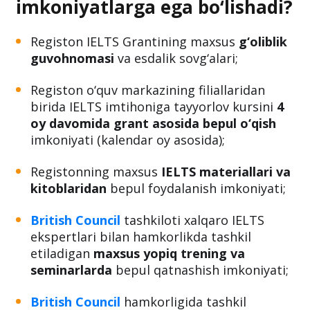
imkoniyatlarga ega bo‘lishadi?
Registon IELTS Grantining maxsus
g‘oliblik
guvohnomasi
va esdalik sovg‘alari;
Registon o‘quv markazining filiallaridan
birida IELTS imtihoniga tayyorlov kursini
4
oy davomida grant asosida bepul o‘qish
imkoniyati (kalendar oy asosida);
Registonning maxsus
IELTS materiallari va
kitoblaridan
bepul foydalanish imkoniyati;
British Council
tashkiloti xalqaro IELTS
ekspertlari bilan hamkorlikda tashkil
etiladigan
maxsus yopiq trening va
seminarlarda
bepul qatnashish imkoniyati;
British Council
hamkorligida tashkil