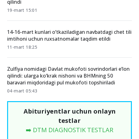
qilindi
19-mart 15:01
14-16-mart kunlari o‘tkaziladigan navbatdagi chet tili
imtihoni uchun ruxsatnomalar taqdim etildi
11-mart 18:25
Zulfiya nomidagi Davlat mukofoti sovrindorlari e’lon
qilindi: ularga ko‘krak nishoni va BHMning 50
baravari miqdoridagi pul mukofoti topshiriladi
04-mart 05:43
Abituriyentlar uchun onlayn
testlar
➡️ DTM DIAGNOSTIK TESTLAR