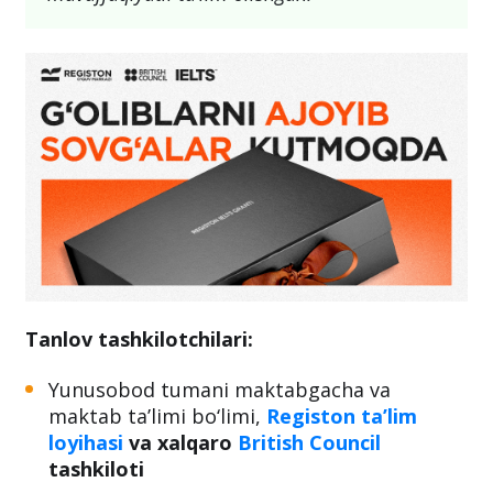
Tanlov tashkilotchilari:
Yunusobod tumani maktabgacha va
maktab ta’limi bo‘limi,
Registon ta’lim
loyihasi
va
xalqaro
British Council
tashkiloti