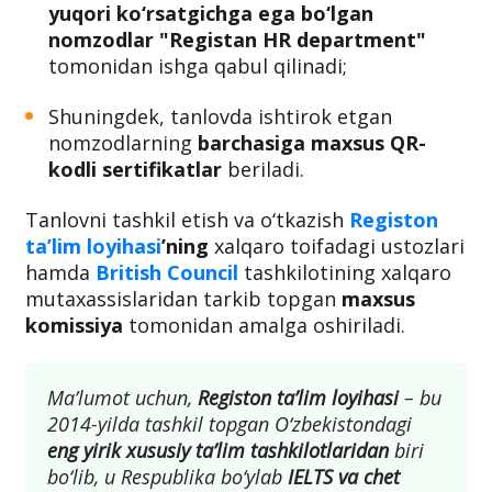
yuqori ko‘rsatgichga ega bo‘lgan
nomzodlar "Registan HR department"
tomonidan ishga qabul qilinadi;
Shuningdek, tanlovda ishtirok etgan
nomzodlarning
barchasiga maxsus QR-
kodli sertifikatlar
beriladi.
Tanlovni tashkil etish va o‘tkazish
Registon
ta’lim loyihasi
’ning
xalqaro toifadagi ustozlari
hamda
British Council
tashkilotining xalqaro
mutaxassislaridan tarkib topgan
maxsus
komissiya
tomonidan amalga oshiriladi.
Ma’lumot uchun,
Registon ta’lim loyihasi
– bu
2014-yilda tashkil topgan O‘zbekistondagi
eng yirik xususiy ta’lim tashkilotlaridan
biri
bo‘lib, u Respublika bo‘ylab
IELTS va chet