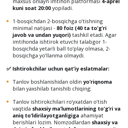
maxsus onlayn imtihon platformasi
4-aprel
kuni soat 20:00
yopiladi.
1-bosqichdan 2-bosqichga o‘tishning
minimal natijasi -
80 foiz (40 ta to‘g‘ri
javob va undan yuqori)
tashkil etadi. Agar
imtihonda ishtirok etuvchi talabgor 1-
bosqichda yetarli ball to‘play olmasa, 2-
bosqichga yo‘llanma olmaydi.
✅ Ishtirokchilar uchun qat’iy eslatmalar:
Tanlov boshlanishidan oldin
yo‘riqnoma
bilan yaxshilab tanishib chiqing;
Tanlov ishtirokchilari ro‘yxatdan o‘tish
vaqtida
shaxsiy ma’lumotlarining to‘g‘ri va
aniq to‘ldirilayotganligiga
ahamiyat
berishlari lozim. Nomzodlardan
shaxsiy va