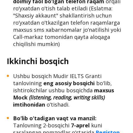
doimiy faol bo‘lgan telefon raqam
orqali
ro‘yxatdan o‘tish talab etiladi (Eslatma:
"Shaxsiy akkaunt" shakllantirish uchun
ro‘yxatdan o‘tkazilgan telefon raqamlarga
maxsus sms xabarnomalar jo‘natilishi yoki
Call-markaz tomonidan qayta aloqaga
chiqilishi mumkin)
Ikkinchi bosqich
Ushbu bosqich Mudir IELTS Granti
tanlovining
eng asosiy bosqichi
bo‘lib,
ishtirokchilar ushbu bosqichda
maxsus
Mock
(listening, reading, writing skills)
imtihonidan
o‘tishadi.
Bo‘lib o‘tadigan vaqt va manzil:
Tanlovning 2-bosqichi
7-aprel
kuni
saralangan nomzodlar o‘rtasida
Registon