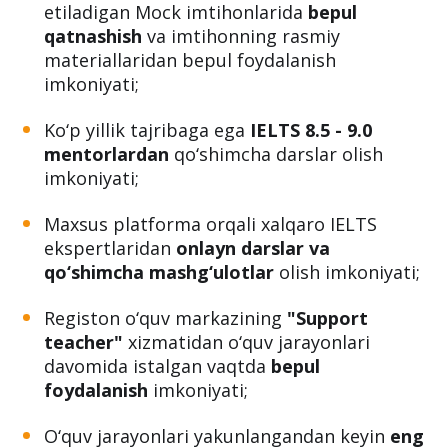
etiladigan Mock imtihonlarida
bepul
qatnashish
va imtihonning rasmiy
materiallaridan bepul foydalanish
imkoniyati;
Ko‘p yillik tajribaga ega
IELTS 8.5 - 9.0
mentorlardan
qo‘shimcha darslar olish
imkoniyati;
Maxsus platforma orqali xalqaro IELTS
ekspertlaridan
onlayn darslar va
qo‘shimcha mashg‘ulotlar
olish imkoniyati;
Registon o‘quv markazining
"Support
teacher"
xizmatidan o‘quv jarayonlari
davomida istalgan vaqtda
bepul
foydalanish
imkoniyati;
O‘quv jarayonlari yakunlangandan keyin
eng