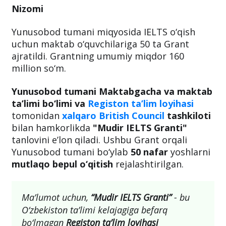
Nizomi
Yunusobod tumani miqyosida IELTS o‘qish
uchun maktab o‘quvchilariga 50 ta Grant
ajratildi. Grantning umumiy miqdor 160
million so‘m.
Yunusobod tumani Maktabgacha va maktab
ta’limi bo‘limi va
Registon ta’lim loyihasi
tomonidan
xalqaro British Council
tashkiloti
bilan hamkorlikda
"Mudir IELTS Granti"
tanlovini e’lon qiladi. Ushbu Grant orqali
Yunusobod tumani bo‘ylab
50 nafar
yoshlarni
mutlaqo bepul o‘qitish
rejalashtirilgan.
Ma’lumot uchun,
“Mudir IELTS Granti”
-
bu
O‘zbekiston ta’limi kelajagiga befarq
bo‘lmagan
Registon ta’lim loyihasi