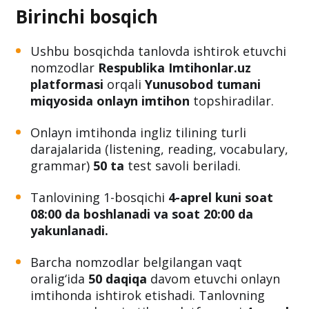
Birinchi bosqich
Ushbu bosqichda tanlovda ishtirok etuvchi
nomzodlar
Respublika Imtihonlar.uz
platformasi
orqali
Yunusobod tumani
miqyosida onlayn imtihon
topshiradilar.
Onlayn imtihonda ingliz tilining turli
darajalarida (listening, reading, vocabulary,
grammar)
50 ta
test savoli beriladi.
Tanlovining 1-bosqichi
4-aprel kuni soat
08:00 da boshlanadi va soat 20:00 da
yakunlanadi.
Barcha nomzodlar belgilangan vaqt
oralig‘ida
50 daqiqa
davom etuvchi onlayn
imtihonda ishtirok etishadi. Tanlovning