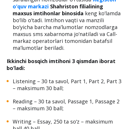
o‘quv markazi
Shahriston filialining
maxsus imtihonlar binosida
keng ko‘lamda
bo‘lib o‘tadi. Imtihon vaqti va manzili
bo‘yicha barcha ma’lumotlar nomzodlarga
maxsus sms xabarnoma jo‘natiladi va Call-
markaz operatorlari tomonidan batafsil
ma’lumotlar beriladi.
Ikkinchi bosqich imtihoni 3 qismdan iborat
bo‘ladi:
Listening – 30 ta savol, Part 1, Part 2, Part 3
– maksimum 30 ball;
Reading – 30 ta savol, Passage 1, Passage 2
– maksimum 30 ball;
Writing – Essay, 250 ta so‘z – maksimum
ball 40 ball.