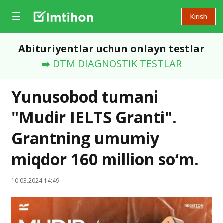
Kirish
Abituriyentlar uchun onlayn testlar
➡️ DTM DIAGNOSTIK TESTLAR
Yunusobod tumani
"Mudir IELTS Granti".
Grantning umumiy
miqdor 160 million so‘m.
10.03.2024 14:49