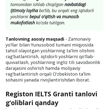
tomonidan ishlab chiqilgan
navbatdagi
ijtimoiy loyiha
bo‘lib, bu orqali eng iqtidorli
yoshlarni
bepul o‘qitish va munosib
mukofotlash
ko‘zda tutilgan.
Tanlovning asosiy maqsadi
- Zamonaviy
yo‘llar bilan Yunusobod tumani miqyosida
tahsil olayotgan yoshlarning ta’lim olishini
rag‘batlantirish, iqtidorli yoshlarni qo‘llab-
quvvatlash, yoshlarning ingliz tili savodxonlik
darajasini oshirish hamda moliyaviy
rag‘batlantirish orqali O‘zbekiston ta’lim
sohasini yanada rivojlantirishdan iborat.
Registon IELTS Granti tanlovi
g‘oliblari qanday