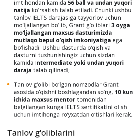
imtihondan kamida
56 ball va undan yuqori
natija
ko‘rsatish talab etiladi. Chunki ushbu
tanlov IELTS darajasiga tayyorlov uchun
mo‘ljallangan bo‘lib, Grant g‘oliblari
3 oyga
mo‘ljallangan maxsus dasturimizda
mutlaqo bepul o‘qish imkoniyatiga
ega
bo‘lishadi. Ushbu dasturda o‘qish va
dasturni tushunishingiz uchun sizdan
kamida I
ntermediate yoki undan yuqori
daraja
talab qilinadi;
Tanlov g‘olibi bo‘lgan nomzodlar Grant
asosida o‘qishni boshlagandan so‘ng,
10 kun
ichida maxsus mentor
tomonidan
belgilangan kunga IELTS sertifikatini olish
uchun imtihonga ro‘yxatdan o‘tishlari kerak.
Tanlov g‘oliblarini