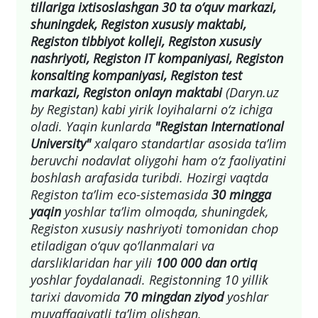
tillariga ixtisoslashgan 30 ta o‘quv markazi,
shuningdek, Registon xususiy maktabi,
Registon tibbiyot kolleji, Registon xususiy
nashriyoti, Registon IT kompaniyasi, Registon
konsalting kompaniyasi, Registon test
markazi, Registon onlayn maktabi
(Daryn.uz
by Registan) kabi yirik loyihalarni o‘z ichiga
oladi. Yaqin kunlarda
"Registan International
University"
xalqaro standartlar asosida ta’lim
beruvchi nodavlat oliygohi ham o‘z faoliyatini
boshlash arafasida turibdi. Hozirgi vaqtda
Registon ta’lim eco-sistemasida
30 mingga
yaqin
yoshlar ta’lim olmoqda, shuningdek,
Registon xususiy nashriyoti tomonidan chop
etiladigan o‘quv qo‘llanmalari va
darsliklaridan har yili
100 000 dan ortiq
yoshlar foydalanadi. Registonning 10 yillik
tarixi davomida
70 mingdan ziyod
yoshlar
muvaffaqiyatli ta’lim olishgan.