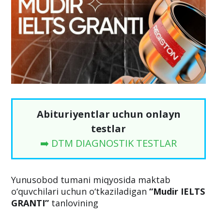
Abituriyentlar uchun onlayn
testlar
➡️ DTM DIAGNOSTIK TESTLAR
Yunusobod tumani miqyosida maktab
o‘quvchilari uchun o‘tkaziladigan
“Mudir IELTS
GRANTI”
tanlovining