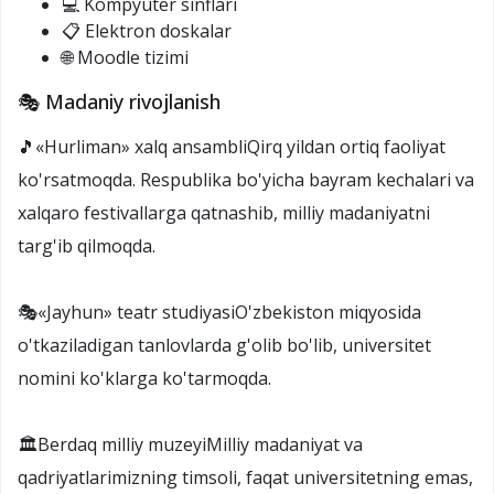
💻 Kompyuter sinflari
📋 Elektron doskalar
🌐 Moodle tizimi
🎭 Madaniy rivojlanish
🎵«Hurliman» xalq ansambliQirq yildan ortiq faoliyat
ko'rsatmoqda. Respublika bo'yicha bayram kechalari va
xalqaro festivallarga qatnashib, milliy madaniyatni
targ'ib qilmoqda.
🎭«Jayhun» teatr studiyasiO'zbekiston miqyosida
o'tkaziladigan tanlovlarda g'olib bo'lib, universitet
nomini ko'klarga ko'tarmoqda.
🏛️Berdaq milliy muzeyiMilliy madaniyat va
qadriyatlarimizning timsoli, faqat universitetning emas,