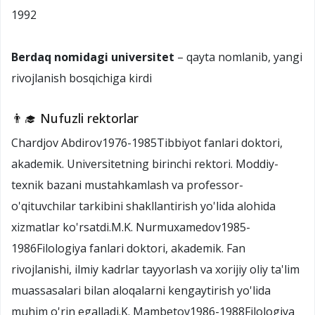
1992
Berdaq nomidagi universitet
– qayta nomlanib, yangi
rivojlanish bosqichiga kirdi
👨‍🎓 Nufuzli rektorlar
Chardjov Abdirov1976-1985Tibbiyot fanlari doktori,
akademik. Universitetning birinchi rektori. Moddiy-
texnik bazani mustahkamlash va professor-
o'qituvchilar tarkibini shakllantirish yo'lida alohida
xizmatlar ko'rsatdi.M.K. Nurmuxamedov1985-
1986Filologiya fanlari doktori, akademik. Fan
rivojlanishi, ilmiy kadrlar tayyorlash va xorijiy oliy ta'lim
muassasalari bilan aloqalarni kengaytirish yo'lida
muhim o'rin egalladi.K. Mambetov1986-1988Filologiya