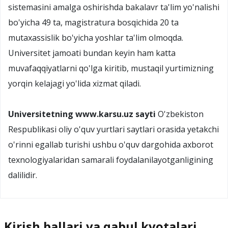
sistemasini amalga oshirishda bakalavr ta'lim yo'nalishi
bo'yicha 49 ta, magistratura bosqichida 20 ta
mutaxassislik bo'yicha yoshlar ta'lim olmoqda.
Universitet jamoati bundan keyin ham katta
muvafaqqiyatlarni qo'lga kiritib, mustaqil yurtimizning
yorqin kelajagi yo'lida xizmat qiladi.
Universitetning www.karsu.uz sayti
O'zbekiston
Respublikasi oliy o'quv yurtlari saytlari orasida yetakchi
o'rinni egallab turishi ushbu o'quv dargohida axborot
texnologiyalaridan samarali foydalanilayotganligining
dalilidir.
Kirish ballari va qabul kvotalari