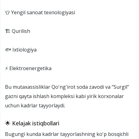
👕 Yengil sanoat texnologiyasi
🏗️ Qurilish
🐟 Ixtiologiya
⚡ Elektroenergetika
Bu mutaxassisliklar Qo'ng'irot soda zavodi va "Surgil"
gazni qayta ishlash kompleksi kabi yirik korxonalar
uchun kadrlar tayyorlaydi.
🌟 Kelajak istiqbollari
Bugungi kunda kadrlar tayyorlashning ko'p bosqichli