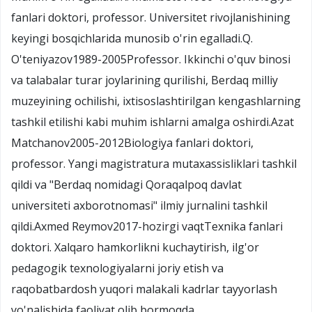
fanlari doktori, professor. Universitet rivojlanishining
keyingi bosqichlarida munosib o'rin egalladi.Q.
O'teniyazov1989-2005Professor. Ikkinchi o'quv binosi
va talabalar turar joylarining qurilishi, Berdaq milliy
muzeyining ochilishi, ixtisoslashtirilgan kengashlarning
tashkil etilishi kabi muhim ishlarni amalga oshirdi.Azat
Matchanov2005-2012Biologiya fanlari doktori,
professor. Yangi magistratura mutaxassisliklari tashkil
qildi va "Berdaq nomidagi Qoraqalpoq davlat
universiteti axborotnomasi" ilmiy jurnalini tashkil
qildi.Axmed Reymov2017-hozirgi vaqtTexnika fanlari
doktori. Xalqaro hamkorlikni kuchaytirish, ilg'or
pedagogik texnologiyalarni joriy etish va
raqobatbardosh yuqori malakali kadrlar tayyorlash
yo'nalishida faoliyat olib bormoqda.