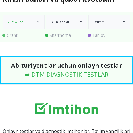
2021-2022
Ta’lim shakli
Ta’lim tili
Grant
Shartnoma
Tanlov
Abituriyentlar uchun onlayn testlar
➡️ DTM DIAGNOSTIK TESTLAR
Onlayn testlar va diagnostik imtihonlar. Ta‘lim yangiliklari