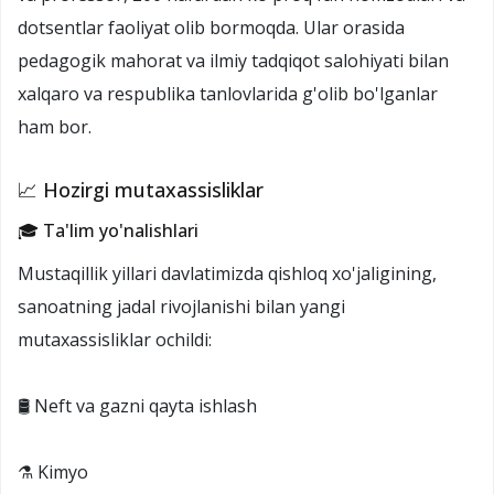
dotsentlar faoliyat olib bormoqda. Ular orasida
pedagogik mahorat va ilmiy tadqiqot salohiyati bilan
xalqaro va respublika tanlovlarida g'olib bo'lganlar
ham bor.
📈 Hozirgi mutaxassisliklar
🎓 Ta'lim yo'nalishlari
Mustaqillik yillari davlatimizda qishloq xo'jaligining,
sanoatning jadal rivojlanishi bilan yangi
mutaxassisliklar ochildi:
🛢️ Neft va gazni qayta ishlash
⚗️ Kimyo