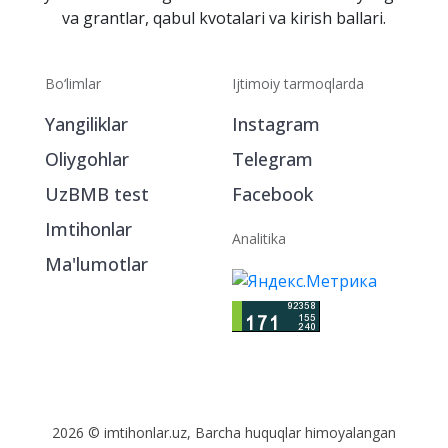
va grantlar, qabul kvotalari va kirish ballari.
Bo‘limlar
Ijtimoiy tarmoqlarda
Yangiliklar
Instagram
Oliygohlar
Telegram
UzBMB test
Facebook
Imtihonlar
Analitika
Ma'lumotlar
2026 © imtihonlar.uz, Barcha huquqlar himoyalangan