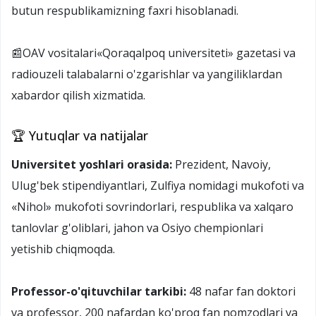
butun respublikamizning faxri hisoblanadi.
📰OAV vositalari«Qoraqalpoq universiteti» gazetasi va
radiouzeli talabalarni o'zgarishlar va yangiliklardan
xabardor qilish xizmatida.
🏆 Yutuqlar va natijalar
Universitet yoshlari orasida:
Prezident, Navoiy,
Ulug'bek stipendiyantlari, Zulfiya nomidagi mukofoti va
«Nihol» mukofoti sovrindorlari, respublika va xalqaro
tanlovlar g'oliblari, jahon va Osiyo chempionlari
yetishib chiqmoqda.
Professor-o'qituvchilar tarkibi:
48 nafar fan doktori
va professor, 200 nafardan ko'proq fan nomzodlari va