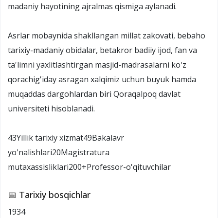
madaniy hayotining ajralmas qismiga aylanadi.
Asrlar mobaynida shakllangan millat zakovati, bebaho
tarixiy-madaniy obidalar, betakror badiiy ijod, fan va
ta'limni yaxlitlashtirgan masjid-madrasalarni ko'z
qorachig'iday asragan xalqimiz uchun buyuk hamda
muqaddas dargohlardan biri Qoraqalpoq davlat
universiteti hisoblanadi.
43Yillik tarixiy xizmat49Bakalavr
yo'nalishlari20Magistratura
mutaxassisliklari200+Professor-o'qituvchilar
📅 Tarixiy bosqichlar
1934