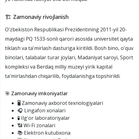
🏗️ Zamonaviy rivojlanish
O'zbekiston Respublikasi Prezidentining 2011-yil 20-
maydagi PQ 1533-sonli qarori asosida universitet qayta
tiklash va ta'mirlash dasturiga kiritildi. Bosh bino, o'quv
binolari, talabalar turar joylari, Madaniyat saroyi, Sport
kompleksi va Berdaq milliy muzeyi yirik kapital
ta'mirlashdan chiqarilib, foydalanishga topshirildi.
🎯 Zamonaviy imkoniyatlar
🖥️ Zamonaviy axborot texnologiyalari
🎧 Lingafon xonalari
🧪 Ilg'or laboratoriyalar
📶 Wi-Fi zonalari
📚 Elektron kutubxona