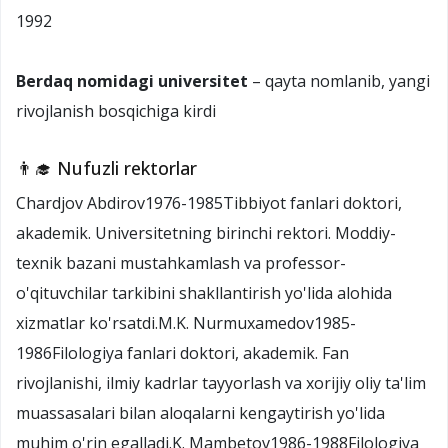
1992
Berdaq nomidagi universitet
– qayta nomlanib, yangi
rivojlanish bosqichiga kirdi
👨‍🎓 Nufuzli rektorlar
Chardjov Abdirov1976-1985Tibbiyot fanlari doktori,
akademik. Universitetning birinchi rektori. Moddiy-
texnik bazani mustahkamlash va professor-
o'qituvchilar tarkibini shakllantirish yo'lida alohida
xizmatlar ko'rsatdi.M.K. Nurmuxamedov1985-
1986Filologiya fanlari doktori, akademik. Fan
rivojlanishi, ilmiy kadrlar tayyorlash va xorijiy oliy ta'lim
muassasalari bilan aloqalarni kengaytirish yo'lida
muhim o'rin egalladi.K. Mambetov1986-1988Filologiya