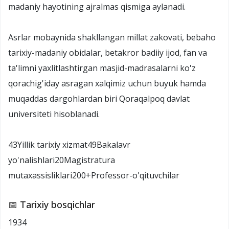
madaniy hayotining ajralmas qismiga aylanadi.
Asrlar mobaynida shakllangan millat zakovati, bebaho
tarixiy-madaniy obidalar, betakror badiiy ijod, fan va
ta'limni yaxlitlashtirgan masjid-madrasalarni ko'z
qorachig'iday asragan xalqimiz uchun buyuk hamda
muqaddas dargohlardan biri Qoraqalpoq davlat
universiteti hisoblanadi.
43Yillik tarixiy xizmat49Bakalavr
yo'nalishlari20Magistratura
mutaxassisliklari200+Professor-o'qituvchilar
📅 Tarixiy bosqichlar
1934