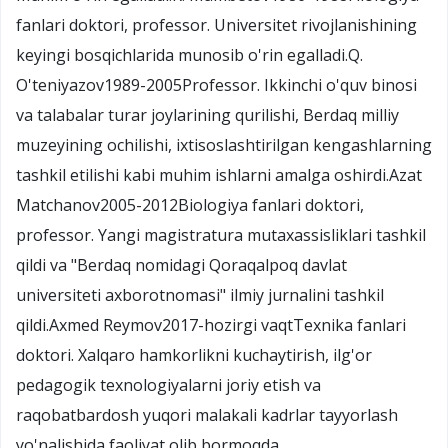
fanlari doktori, professor. Universitet rivojlanishining
keyingi bosqichlarida munosib o'rin egalladi.Q.
O'teniyazov1989-2005Professor. Ikkinchi o'quv binosi
va talabalar turar joylarining qurilishi, Berdaq milliy
muzeyining ochilishi, ixtisoslashtirilgan kengashlarning
tashkil etilishi kabi muhim ishlarni amalga oshirdi.Azat
Matchanov2005-2012Biologiya fanlari doktori,
professor. Yangi magistratura mutaxassisliklari tashkil
qildi va "Berdaq nomidagi Qoraqalpoq davlat
universiteti axborotnomasi" ilmiy jurnalini tashkil
qildi.Axmed Reymov2017-hozirgi vaqtTexnika fanlari
doktori. Xalqaro hamkorlikni kuchaytirish, ilg'or
pedagogik texnologiyalarni joriy etish va
raqobatbardosh yuqori malakali kadrlar tayyorlash
yo'nalishida faoliyat olib bormoqda.