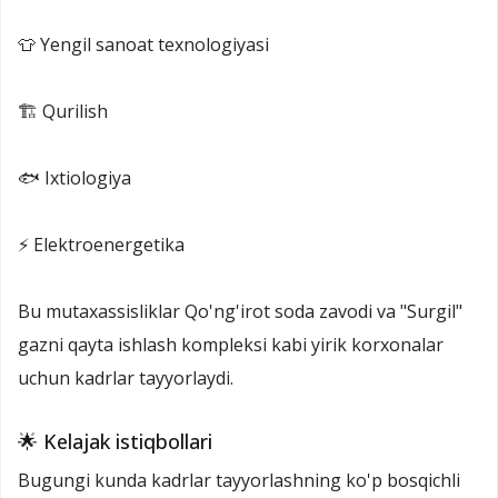
👕 Yengil sanoat texnologiyasi
🏗️ Qurilish
🐟 Ixtiologiya
⚡ Elektroenergetika
Bu mutaxassisliklar Qo'ng'irot soda zavodi va "Surgil"
gazni qayta ishlash kompleksi kabi yirik korxonalar
uchun kadrlar tayyorlaydi.
🌟 Kelajak istiqbollari
Bugungi kunda kadrlar tayyorlashning ko'p bosqichli