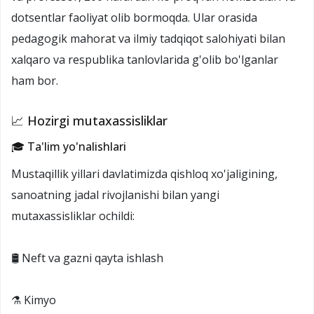
dotsentlar faoliyat olib bormoqda. Ular orasida
pedagogik mahorat va ilmiy tadqiqot salohiyati bilan
xalqaro va respublika tanlovlarida g'olib bo'lganlar
ham bor.
📈 Hozirgi mutaxassisliklar
🎓 Ta'lim yo'nalishlari
Mustaqillik yillari davlatimizda qishloq xo'jaligining,
sanoatning jadal rivojlanishi bilan yangi
mutaxassisliklar ochildi:
🛢️ Neft va gazni qayta ishlash
⚗️ Kimyo