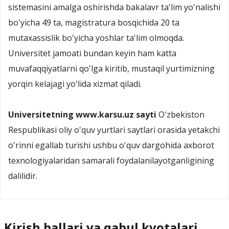
sistemasini amalga oshirishda bakalavr ta'lim yo'nalishi
bo'yicha 49 ta, magistratura bosqichida 20 ta
mutaxassislik bo'yicha yoshlar ta'lim olmoqda.
Universitet jamoati bundan keyin ham katta
muvafaqqiyatlarni qo'lga kiritib, mustaqil yurtimizning
yorqin kelajagi yo'lida xizmat qiladi.
Universitetning www.karsu.uz sayti
O'zbekiston
Respublikasi oliy o'quv yurtlari saytlari orasida yetakchi
o'rinni egallab turishi ushbu o'quv dargohida axborot
texnologiyalaridan samarali foydalanilayotganligining
dalilidir.
Kirish ballari va qabul kvotalari