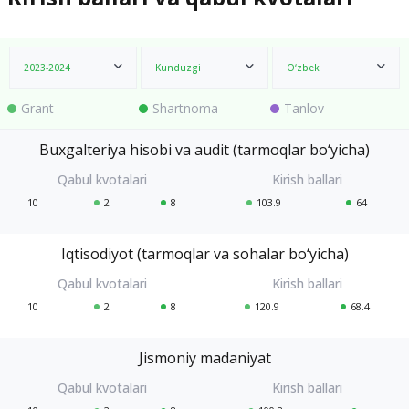
2023-2024
Kunduzgi
O‘zbek
Grant
Shartnoma
Tanlov
Buxgalteriya hisobi va audit (tarmoqlar bo‘yicha)
10
2
8
103.9
64
Iqtisodiyot (tarmoqlar va sohalar bo‘yicha)
10
2
8
120.9
68.4
Jismoniy madaniyat