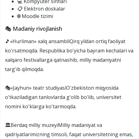
💻 Kompyuter sinflari
📋 Elektron doskalar
🌐 Moodle tizimi
🎭 Madaniy rivojlanish
🎵«Hurliman» xalq ansambliQirq yildan ortiq faoliyat
ko'rsatmoqda. Respublika bo'yicha bayram kechalari va
xalqaro festivallarga qatnashib, milliy madaniyatni
targ'ib qilmoqda.
🎭«Jayhun» teatr studiyasiO'zbekiston miqyosida
o'tkaziladigan tanlovlarda g'olib bo'lib, universitet
nomini ko'klarga ko'tarmoqda.
🏛️Berdaq milliy muzeyiMilliy madaniyat va
qadriyatlarimizning timsoli, faqat universitetning emas,