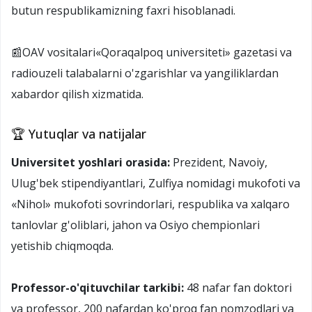
butun respublikamizning faxri hisoblanadi.
📰OAV vositalari«Qoraqalpoq universiteti» gazetasi va
radiouzeli talabalarni o'zgarishlar va yangiliklardan
xabardor qilish xizmatida.
🏆 Yutuqlar va natijalar
Universitet yoshlari orasida:
Prezident, Navoiy,
Ulug'bek stipendiyantlari, Zulfiya nomidagi mukofoti va
«Nihol» mukofoti sovrindorlari, respublika va xalqaro
tanlovlar g'oliblari, jahon va Osiyo chempionlari
yetishib chiqmoqda.
Professor-o'qituvchilar tarkibi:
48 nafar fan doktori
va professor, 200 nafardan ko'proq fan nomzodlari va