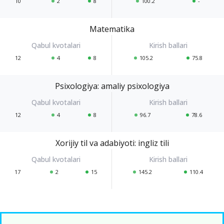
10
2
8
100.2
-
Matematika
12
4
8
105.2
75.8
Psixologiya: amaliy psixologiya
12
4
8
96.7
78.6
Xorijiy til va adabiyoti: ingliz tili
17
2
15
145.2
110.4