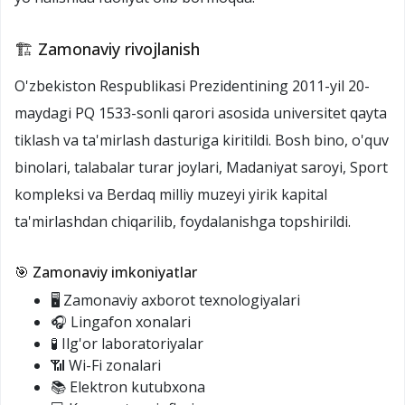
🏗️ Zamonaviy rivojlanish
O'zbekiston Respublikasi Prezidentining 2011-yil 20-
maydagi PQ 1533-sonli qarori asosida universitet qayta
tiklash va ta'mirlash dasturiga kiritildi. Bosh bino, o'quv
binolari, talabalar turar joylari, Madaniyat saroyi, Sport
kompleksi va Berdaq milliy muzeyi yirik kapital
ta'mirlashdan chiqarilib, foydalanishga topshirildi.
🎯 Zamonaviy imkoniyatlar
🖥️ Zamonaviy axborot texnologiyalari
🎧 Lingafon xonalari
🧪 Ilg'or laboratoriyalar
📶 Wi-Fi zonalari
📚 Elektron kutubxona