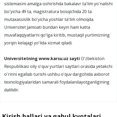
sistemasini amalga oshirishda bakalavr ta'lim yo'nalishi
bo'yicha 49 ta, magistratura bosqichida 20 ta
mutaxassislik bo'yicha yoshlar ta'lim olmoqda.
Universitet jamoati bundan keyin ham katta
muvafaqqiyatlarni qo'lga kiritib, mustaqil yurtimizning
yorqin kelajagi yo'lida xizmat qiladi.
Universitetning www.karsu.uz sayti
O'zbekiston
Respublikasi oliy o'quv yurtlari saytlari orasida yetakchi
o'rinni egallab turishi ushbu o'quv dargohida axborot
texnologiyalaridan samarali foydalanilayotganligining
dalilidir.
Kirish ballari va qabul kvotalari