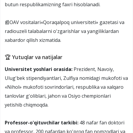
butun respublikamizning faxri hisoblanadi.
📰OAV vositalari«Qoraqalpoq universiteti» gazetasi va
radiouzeli talabalarni o'zgarishlar va yangiliklardan
xabardor qilish xizmatida.
🏆 Yutuqlar va natijalar
Universitet yoshlari orasida:
Prezident, Navoiy,
Ulug'bek stipendiyantlari, Zulfiya nomidagi mukofoti va
«Nihol» mukofoti sovrindorlari, respublika va xalqaro
tanlovlar g'oliblari, jahon va Osiyo chempionlari
yetishib chiqmoqda.
Professor-o'qituvchilar tarkibi:
48 nafar fan doktori
va professor, 200 nafardan ko'proq fan nomzodlari va