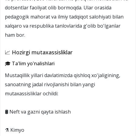
dotsentlar faoliyat olib bormoqda. Ular orasida
pedagogik mahorat va ilmiy tadqiqot salohiyati bilan
xalqaro va respublika tanlovlarida g'olib bo'lganlar
ham bor.
📈 Hozirgi mutaxassisliklar
🎓 Ta'lim yo'nalishlari
Mustaqillik yillari davlatimizda qishloq xo'jaligining,
sanoatning jadal rivojlanishi bilan yangi
mutaxassisliklar ochildi:
🛢️ Neft va gazni qayta ishlash
⚗️ Kimyo