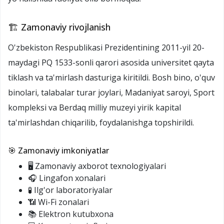
🏗️ Zamonaviy rivojlanish
O'zbekiston Respublikasi Prezidentining 2011-yil 20-
maydagi PQ 1533-sonli qarori asosida universitet qayta
tiklash va ta'mirlash dasturiga kiritildi. Bosh bino, o'quv
binolari, talabalar turar joylari, Madaniyat saroyi, Sport
kompleksi va Berdaq milliy muzeyi yirik kapital
ta'mirlashdan chiqarilib, foydalanishga topshirildi.
🎯 Zamonaviy imkoniyatlar
🖥️ Zamonaviy axborot texnologiyalari
🎧 Lingafon xonalari
🧪 Ilg'or laboratoriyalar
📶 Wi-Fi zonalari
📚 Elektron kutubxona