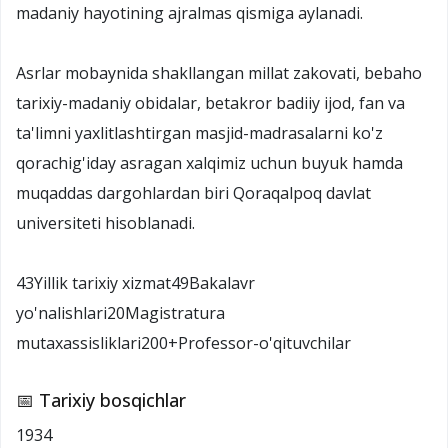
madaniy hayotining ajralmas qismiga aylanadi.
Asrlar mobaynida shakllangan millat zakovati, bebaho
tarixiy-madaniy obidalar, betakror badiiy ijod, fan va
ta'limni yaxlitlashtirgan masjid-madrasalarni ko'z
qorachig'iday asragan xalqimiz uchun buyuk hamda
muqaddas dargohlardan biri Qoraqalpoq davlat
universiteti hisoblanadi.
43Yillik tarixiy xizmat49Bakalavr
yo'nalishlari20Magistratura
mutaxassisliklari200+Professor-o'qituvchilar
📅 Tarixiy bosqichlar
1934