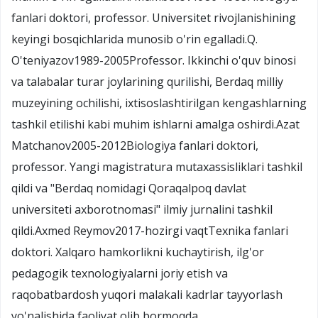
fanlari doktori, professor. Universitet rivojlanishining
keyingi bosqichlarida munosib o'rin egalladi.Q.
O'teniyazov1989-2005Professor. Ikkinchi o'quv binosi
va talabalar turar joylarining qurilishi, Berdaq milliy
muzeyining ochilishi, ixtisoslashtirilgan kengashlarning
tashkil etilishi kabi muhim ishlarni amalga oshirdi.Azat
Matchanov2005-2012Biologiya fanlari doktori,
professor. Yangi magistratura mutaxassisliklari tashkil
qildi va "Berdaq nomidagi Qoraqalpoq davlat
universiteti axborotnomasi" ilmiy jurnalini tashkil
qildi.Axmed Reymov2017-hozirgi vaqtTexnika fanlari
doktori. Xalqaro hamkorlikni kuchaytirish, ilg'or
pedagogik texnologiyalarni joriy etish va
raqobatbardosh yuqori malakali kadrlar tayyorlash
yo'nalishida faoliyat olib bormoqda.