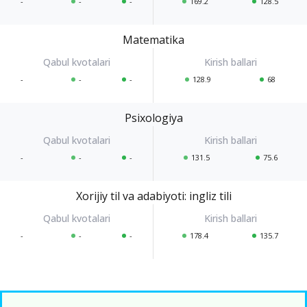
-
-
-
169.2
128.5
Matematika
-
-
-
128.9
68
Psixologiya
-
-
-
131.5
75.6
Xorijiy til va adabiyoti: ingliz tili
-
-
-
178.4
135.7