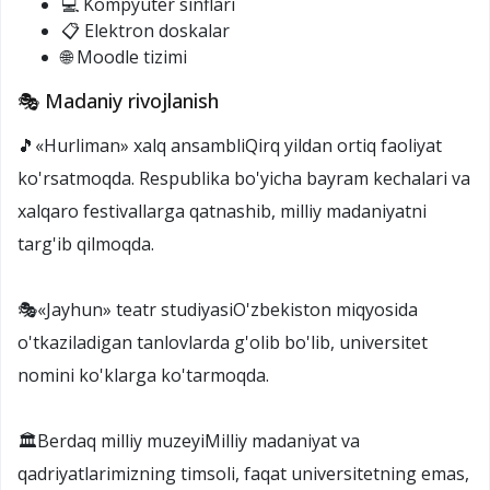
💻 Kompyuter sinflari
📋 Elektron doskalar
🌐 Moodle tizimi
🎭 Madaniy rivojlanish
🎵«Hurliman» xalq ansambliQirq yildan ortiq faoliyat
ko'rsatmoqda. Respublika bo'yicha bayram kechalari va
xalqaro festivallarga qatnashib, milliy madaniyatni
targ'ib qilmoqda.
🎭«Jayhun» teatr studiyasiO'zbekiston miqyosida
o'tkaziladigan tanlovlarda g'olib bo'lib, universitet
nomini ko'klarga ko'tarmoqda.
🏛️Berdaq milliy muzeyiMilliy madaniyat va
qadriyatlarimizning timsoli, faqat universitetning emas,