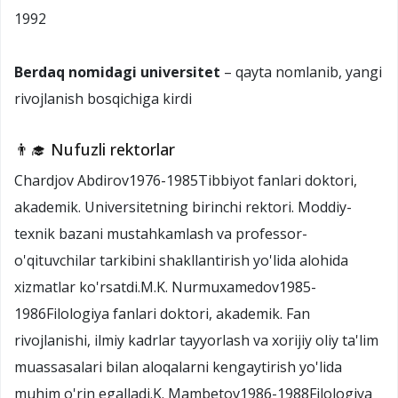
1992
Berdaq nomidagi universitet
– qayta nomlanib, yangi
rivojlanish bosqichiga kirdi
👨‍🎓 Nufuzli rektorlar
Chardjov Abdirov1976-1985Tibbiyot fanlari doktori,
akademik. Universitetning birinchi rektori. Moddiy-
texnik bazani mustahkamlash va professor-
o'qituvchilar tarkibini shakllantirish yo'lida alohida
xizmatlar ko'rsatdi.M.K. Nurmuxamedov1985-
1986Filologiya fanlari doktori, akademik. Fan
rivojlanishi, ilmiy kadrlar tayyorlash va xorijiy oliy ta'lim
muassasalari bilan aloqalarni kengaytirish yo'lida
muhim o'rin egalladi.K. Mambetov1986-1988Filologiya