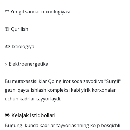
👕 Yengil sanoat texnologiyasi
🏗️ Qurilish
🐟 Ixtiologiya
⚡ Elektroenergetika
Bu mutaxassisliklar Qo'ng'irot soda zavodi va "Surgil"
gazni qayta ishlash kompleksi kabi yirik korxonalar
uchun kadrlar tayyorlaydi.
🌟 Kelajak istiqbollari
Bugungi kunda kadrlar tayyorlashning ko'p bosqichli