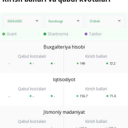
2024-2025
Kunduzgi
O‘zbek
Grant
Shartnoma
Tanlov
Buxgalteriya hisobi
-
-
-
149
72.2
Iqtisodiyot
-
-
-
156.7
71.4
Jismoniy madaniyat