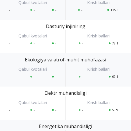
-
-
-
-
115.8
Dasturiy injiniring
-
-
-
-
78.1
Ekologiya va atrof-muhit muhofazasi
-
-
-
-
69.1
Elektr muhandisligi
-
-
-
-
59.9
Energetika muhandisligi