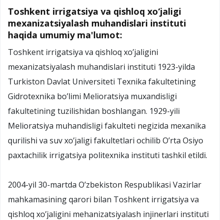
Toshkent irrigatsiya va qishloq xo‘jaligi
mexanizatsiyalash muhandislari instituti
haqida umumiy ma'lumot:
Toshkent irrigatsiya va qishloq xo’jaligini
mexanizatsiyalash muhandislari instituti 1923-yilda
Turkiston Davlat Universiteti Texnika fakultetining
Gidrotexnika bo’limi Melioratsiya muxandisligi
fakultetining tuzilishidan boshlangan. 1929-yili
Melioratsiya muhandisligi fakulteti negizida mexanika
qurilishi va suv xo’jaligi fakultetlari ochilib O’rta Osiyo
paxtachilik irrigatsiya politexnika instituti tashkil etildi.
2004-yil 30-martda O’zbekiston Respublikasi Vazirlar
mahkamasining qarori bilan Toshkent irrigatsiya va
qishloq xo’jaligini mehanizatsiyalash injinerlari instituti