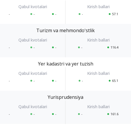
-
-
-
-
57.1
Turizm va mehmondoʻstlik
-
-
-
-
116.4
Yer kadastri va yer tuzish
-
-
-
-
65.1
Yurisprudensiya
-
-
-
-
161.6