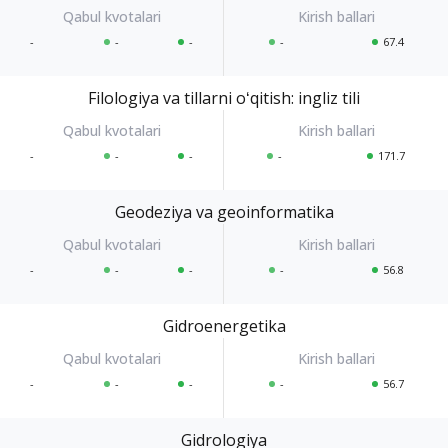
-
-
-
-
67.4
Filologiya va tillarni oʻqitish: ingliz tili
-
-
-
-
171.7
Geodeziya va geoinformatika
-
-
-
-
56.8
Gidroenergetika
-
-
-
-
56.7
Gidrologiya