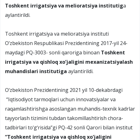
Toshkent irrigatsiya va melioratsiya institutig
a
aylantirildi.
Toshkent irrigatsiya va melioratsiya instituti
O’zbekiston Respublikasi Prezidentining 2017-yil 24-
maydagi PQ-3003- sonli qaroriga binoan
Toshkent
irrigatsiya va qishloq xo’jaligini mexanizatsiyalash
muhandislari institutiga
aylantirildi.
O‘zbekiston Prezidentining 2021 yil 10-dekabrdagi
“Iqtisodiyot tarmoqlari uchun innovatsiyalar va
raqamlashtirishga asoslangan muhandis-texnik kadrlar
tayyorlash tizimini tubdan takomillashtirish chora-
tadbirlari to‘g‘risida”gi PQ-42 sonli Qarori bilan institut
“Toshkent irrigatsiya va qishloq xo‘jaligini