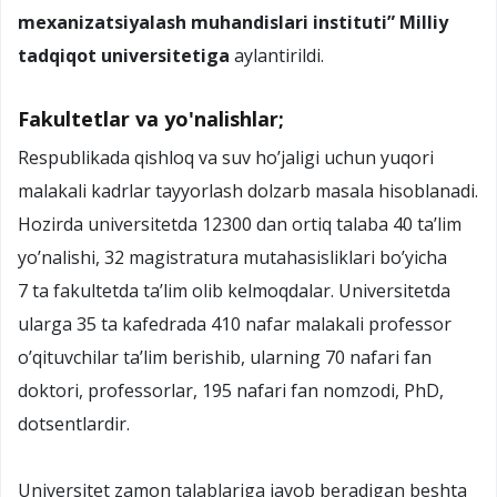
mexanizatsiyalash muhandislari instituti” Milliy
tadqiqot universitetiga
aylantirildi.
Fakultetlar va yo'nalishlar;
Respublikada qishloq va suv ho’jaligi uchun yuqori
malakali kadrlar tayyorlash dolzarb masala hisoblanadi.
Hozirda universitetda 12300 dan ortiq talaba 40 ta’lim
yo’nalishi, 32 magistratura mutahasisliklari bo’yicha
7 ta fakultetda ta’lim olib kelmoqdalar. Universitetda
ularga 35 ta kafedrada 410 nafar malakali professor
o’qituvchilar ta’lim berishib, ularning 70 nafari fan
doktori, professorlar, 195 nafari fan nomzodi, PhD,
dotsentlardir.
Universitet zamon talablariga javob beradigan beshta