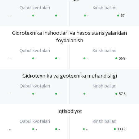
-
-
-
-
57
Gidrotexnika inshootlari va nasos stansiyalaridan
foydalanish
-
-
-
-
56.8
Gidrotexnika va geotexnika muhandisligi
-
-
-
-
57.6
Iqtisodiyot
-
-
-
-
133.9