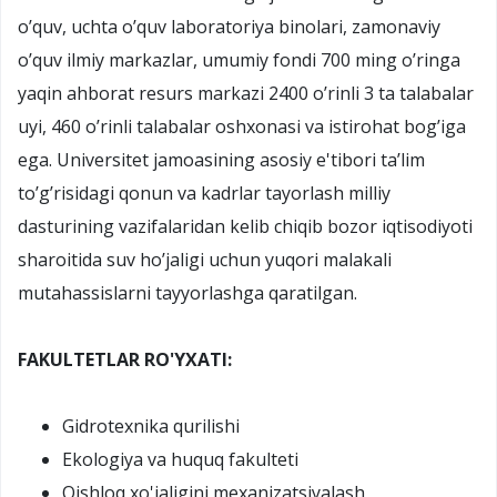
o’quv, uchta o’quv laboratoriya binolari, zamonaviy
o’quv ilmiy markazlar, umumiy fondi 700 ming o’ringa
yaqin ahborat resurs markazi 2400 o’rinli 3 ta talabalar
uyi, 460 o’rinli talabalar oshxonasi va istirohat bog’iga
ega. Universitet jamoasining asosiy e'tibori ta’lim
to’g’risidagi qonun va kadrlar tayorlash milliy
dasturining vazifalaridan kelib chiqib bozor iqtisodiyoti
sharoitida suv ho’jaligi uchun yuqori malakali
mutahassislarni tayyorlashga qaratilgan.
FAKULTETLAR RO'YXATI:
Gidrotexnika qurilishi
Ekologiya va huquq fakulteti
Qishloq xo'jaligini mexanizatsiyalash