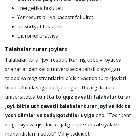
Energetika fakulteti
Yer resurslari va kadastr fakulteti
Iqtisodiyot fakulteti
Gidromelioratsiya
Talabalar turar joylari:
Talabalar turar joyi respublikaning uzoq viloyat va
shaharlaridan kelib universitetda tahsil olayotgan
talaba va magistrantlarini o`qish vaqtida turar joylari
bilan ta’minlashga mo`ljallangan. Hozirgi kunda
universitetda
to`rtta to`qqiz qavatli talabalar turar
joyi, bitta uch qavatli talabalar turar joyi va ikkita
yosh olimlar va tadqiqotchilar uyiga
ega.
“Toshkent
irrigatsiya va qishloq xo`jaligini mexanizatsiyalash
muhandislari instituti” Milliy tadqiqot