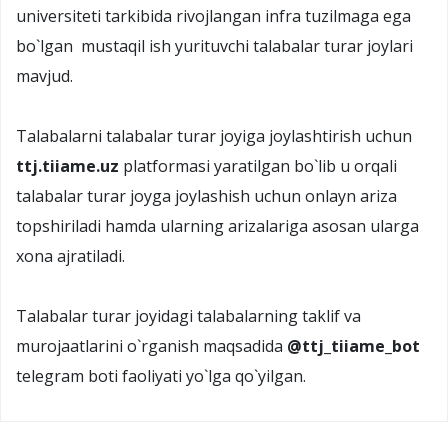
universiteti tarkibida rivojlangan infra tuzilmaga ega
bo`lgan mustaqil ish yurituvchi talabalar turar joylari
mavjud.
Talabalarni talabalar turar joyiga joylashtirish uchun
ttj.tiiame.uz
platformasi yaratilgan bo`lib u orqali
talabalar turar joyga joylashish uchun onlayn ariza
topshiriladi hamda ularning arizalariga asosan ularga
xona ajratiladi.
Talabalar turar joyidagi talabalarning taklif va
murojaatlarini o`rganish maqsadida
@ttj_tiiame_bot
telegram boti faoliyati yo`lga qo`yilgan.