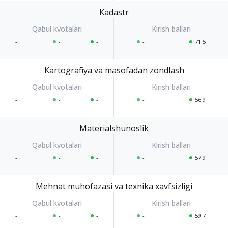
Kadastr
-
-
-
-
71.5
Kartografiya va masofadan zondlash
-
-
-
-
56.9
Materialshunoslik
-
-
-
-
57.9
Mehnat muhofazasi va texnika xavfsizligi
-
-
-
-
59.7