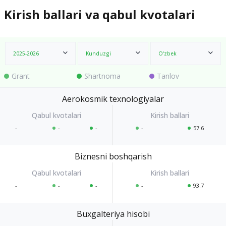
Kirish ballari va qabul kvotalari
2025-2026
Kunduzgi
O‘zbek
Grant
Shartnoma
Tanlov
Aerokosmik texnologiyalar
-
-
-
-
57.6
Biznesni boshqarish
-
-
-
-
93.7
Buxgalteriya hisobi