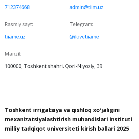
712374668
admin@tiim.uz
Rasmiy sayt:
Telegram:
tiiame.uz
@ilovetiiame
Manzil:
100000, Toshkent shahri, Qori-Niyoziy, 39
Toshkent irrigatsiya va qishloq xoʻjaligini
mexanizatsiyalashtirish muhandislari instituti
milliy tadqiqot universiteti kirish ballari 2025