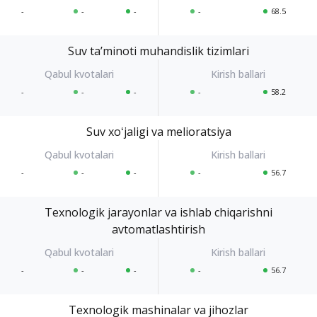
-
-
-
-
68.5
Suv taʼminoti muhandislik tizimlari
-
-
-
-
58.2
Suv xoʻjaligi va melioratsiya
-
-
-
-
56.7
Texnologik jarayonlar va ishlab chiqarishni
avtomatlashtirish
-
-
-
-
56.7
Texnologik mashinalar va jihozlar