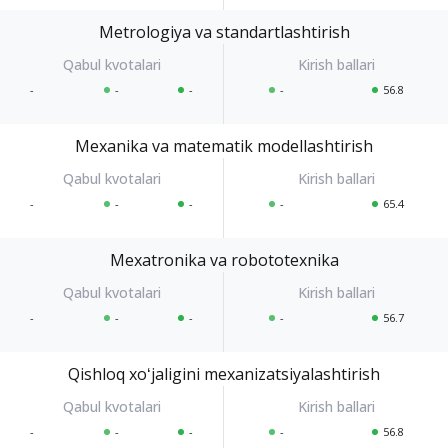
Metrologiya va standartlashtirish
-
-
-
-
56.8
Mexanika va matematik modellashtirish
-
-
-
-
65.4
Mexatronika va robototexnika
-
-
-
-
56.7
Qishloq xoʻjaligini mexanizatsiyalashtirish
-
-
-
-
56.8