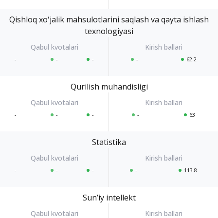
Qishloq xoʻjalik mahsulotlarini saqlash va qayta ishlash
texnologiyasi
-
-
-
-
62.2
Qurilish muhandisligi
-
-
-
-
63
Statistika
-
-
-
-
113.8
Sunʼiy intellekt