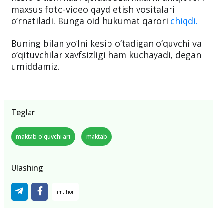
maxsus foto-video qayd etish vositalari
o‘rnatiladi. Bunga oid hukumat qarori
chiqdi.
Buning bilan yo‘lni kesib o‘tadigan o‘quvchi va
o‘qituvchilar xavfsizligi ham kuchayadi, degan
umiddamiz.
Teglar
maktab o'quvchilari
maktab
Ulashing