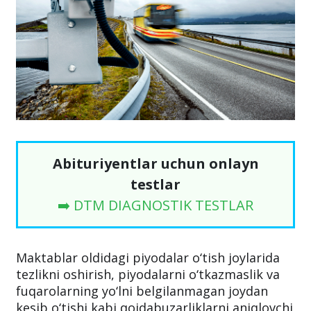
Abituriyentlar uchun onlayn
testlar
➡️ DTM DIAGNOSTIK TESTLAR
Maktablar oldidagi piyodalar o‘tish joylarida
tezlikni oshirish, piyodalarni o‘tkazmaslik va
fuqarolarning yo‘lni belgilanmagan joydan
kesib o‘tishi kabi qoidabuzarliklarni aniqlovchi