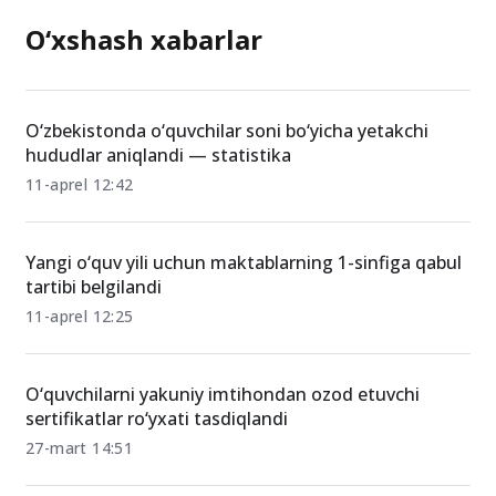
O‘xshash xabarlar
O‘zbekistonda o‘quvchilar soni bo‘yicha yetakchi
hududlar aniqlandi — statistika
11-aprel 12:42
Yangi o‘quv yili uchun maktablarning 1-sinfiga qabul
tartibi belgilandi
11-aprel 12:25
O‘quvchilarni yakuniy imtihondan ozod etuvchi
sertifikatlar ro‘yxati tasdiqlandi
27-mart 14:51