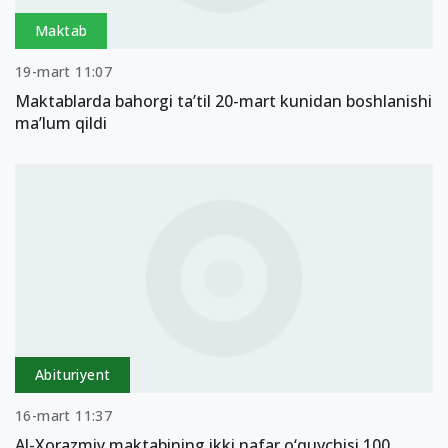
Maktab
19-mart 11:07
Maktablarda bahorgi taʼtil 20-mart kunidan boshlanishi
ma’lum qildi
Abituriyent
16-mart 11:37
Al-Xorazmiy maktabining ikki nafar o‘quvchisi 100