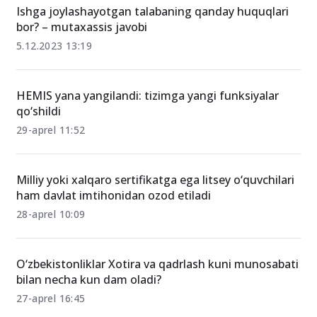
Ishga joylashayotgan talabaning qanday huquqlari
bor? – mutaxassis javobi
5.12.2023 13:19
HEMIS yana yangilandi: tizimga yangi funksiyalar
qo‘shildi
29-aprel 11:52
Milliy yoki xalqaro sertifikatga ega litsey o‘quvchilari
ham davlat imtihonidan ozod etiladi
28-aprel 10:09
O‘zbekistonliklar Xotira va qadrlash kuni munosabati
bilan necha kun dam oladi?
27-aprel 16:45