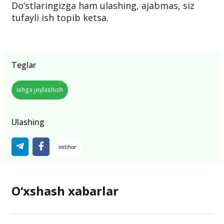
Do‘stlaringizga ham ulashing, ajabmas, siz
tufayli ish topib ketsa.
Teglar
ishga joylashish
Ulashing
O‘xshash xabarlar