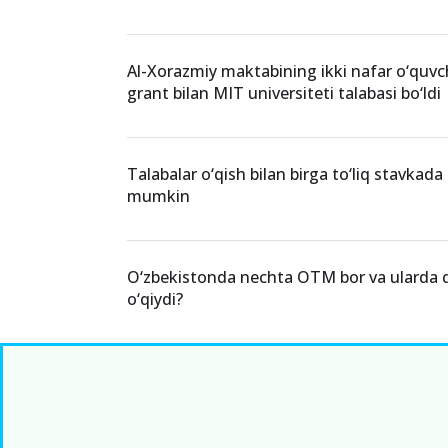
Al-Xorazmiy maktabining ikki nafar o‘quvchi
grant bilan MIT universiteti talabasi bo‘ldi
Talabalar o‘qish bilan birga to‘liq stavkada
mumkin
O‘zbekistonda nechta OTM bor va ularda 
o‘qiydi?