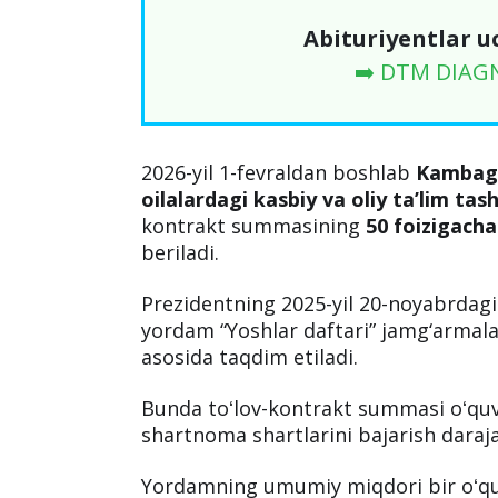
Abituriyentlar u
➡️ DTM DIAG
2026-yil 1-fevraldan boshlab
Kambag‘a
oilalardagi kasbiy va oliy ta’lim tas
kontrakt summasining
50 foizigacha
beriladi.
Prezidentning 2025-yil 20-noyabrdag
yordam “Yoshlar daftari” jamg‘armala
asosida taqdim etiladi.
Bunda toʻlov-kontrakt summasi oʻquvc
shartnoma shartlarini bajarish daraja
Yordamning umumiy miqdori bir oʻqu