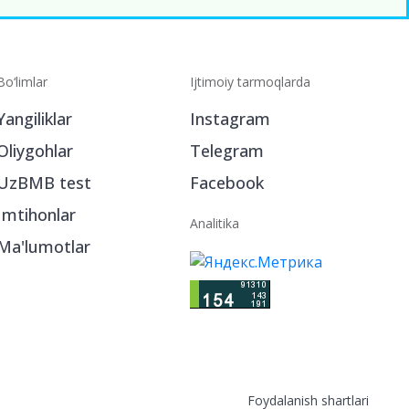
Bo‘limlar
Ijtimoiy tarmoqlarda
Yangiliklar
Instagram
Oliygohlar
Telegram
UzBMB test
Facebook
Imtihonlar
Analitika
Ma'lumotlar
Foydalanish shartlari