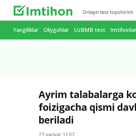
Onlayn test topshirish
Yangiliklar
Oliygohlar
UzBMB test
Imtihonla
Ayrim talabalarga ko
foizigacha qismi da
beriladi
27-yanvar 11:07