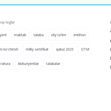
p teglar
iyent
maktab
talaba
oliy ta'lim
imtihon
ni ko'chirish
milliy sertifikat
qabul 2025
OTM
tratura
Abituriyentlar
talabalar