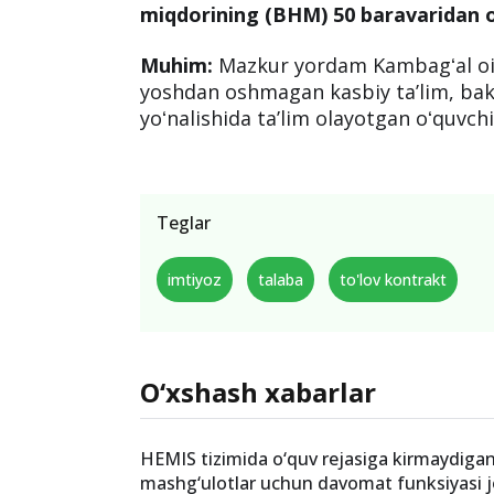
miqdorining (BHM) 50 baravaridan 
Muhim:
Mazkur yordam Kambagʻal oila
yoshdan oshmagan kasbiy taʼlim, bak
yoʻnalishida taʼlim olayotgan oʻquvch
Teglar
imtiyoz
talaba
to'lov kontrakt
O‘xshash xabarlar
HEMIS tizimida o‘quv rejasiga kirmaydiga
mashg‘ulotlar uchun davomat funksiyasi jor