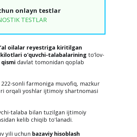
chun onlayn testlar
NOSTIK TESTLAR
l oilalar reyestriga kiritilgan
hkilotlari o‘quvchi-talabalarining
to‘lov-
 qismi
davlat tomonidan qoplab
i 222-sonli farmoniga muvofiq, mazkur
ri orqali yoshlar ijtimoiy shartnomasi
hi-talaba bilan tuzilgan ijtimoiy
sidan kelib chiqib toʻlanadi.
v yili uchun
bazaviy hisoblash