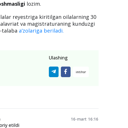
oshmasligi
lozim.
lar reyestriga kiritilgan oilalarning 30
alavriat va magistraturaning kunduzgi
i-talaba
aʼzolariga beriladi.
Ulashing
n
16-mart 16:16
iy etildi