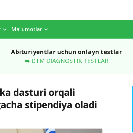
r
Ma'lumotlar
Abituriyentlar uchun onlayn testlar
➡️ DTM DIAGNOSTIK TESTLAR
vka dasturi orqali
gacha stipendiya oladi