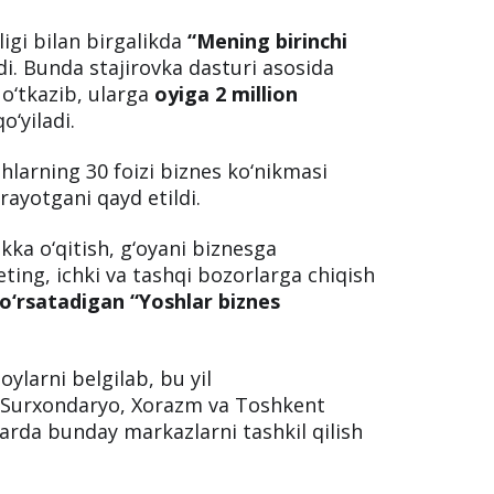
rligi bilan birgalikda
“Mening birinchi
di. Bunda stajirovka dasturi asosida
v o‘tkazib, ularga
oyiga 2 million
o‘yiladi.
hlarning 30 foizi biznes ko‘nikmasi
rayotgani qayd etildi.
kka o‘qitish, g‘oyani biznesga
eting, ichki va tashqi bozorlarga chiqish
o‘rsatadigan “Yoshlar biznes
ylarni belgilab, bu yil
, Surxondaryo, Xorazm va Toshkent
arda bunday markazlarni tashkil qilish