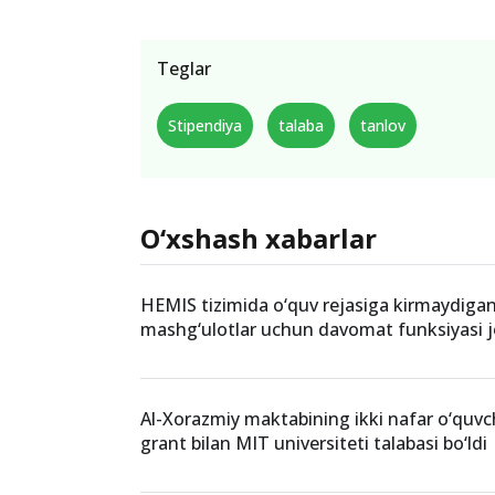
Teglar
Stipendiya
talaba
tanlov
O‘xshash xabarlar
HEMIS tizimida o‘quv rejasiga kirmaydiga
mashg‘ulotlar uchun davomat funksiyasi jor
Al-Xorazmiy maktabining ikki nafar o‘quvchi
grant bilan MIT universiteti talabasi bo‘ldi