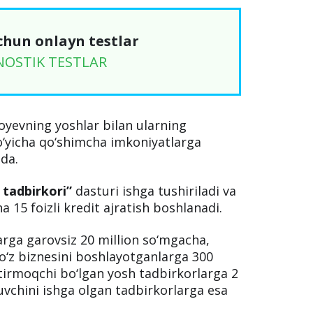
chun onlayn testlar
NOSTIK TESTLAR
yevning yoshlar bilan ularning
o‘yicha qo‘shimcha imkoniyatlarga
da.
 tadbirkori”
dasturi ishga tushiriladi va
 15 foizli kredit ajratish boshlanadi.
larga garovsiz 20 million so‘mgacha,
 o‘z biznesini boshlayotganlarga 300
ytirmoqchi bo‘lgan yosh tadbirkorlarga 2
uvchini ishga olgan tadbirkorlarga esa