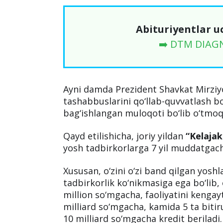
Abituriyentlar u
➡️ DTM DIAG
Ayni damda Prezident Shavkat Mirziyo
tashabbuslarini qo‘llab-quvvatlash b
bag‘ishlangan muloqoti bo‘lib o‘tmoq
Qayd etilishicha, joriy yildan
“Kelajak
yosh tadbirkorlarga 7 yil muddatgacha
Xususan, o‘zini o‘zi band qilgan yosh
tadbirkorlik ko‘nikmasiga ega bo‘lib,
million so‘mgacha, faoliyatini kenga
milliard so‘mgacha, kamida 5 ta bitir
10 milliard so‘mgacha kredit beriladi.