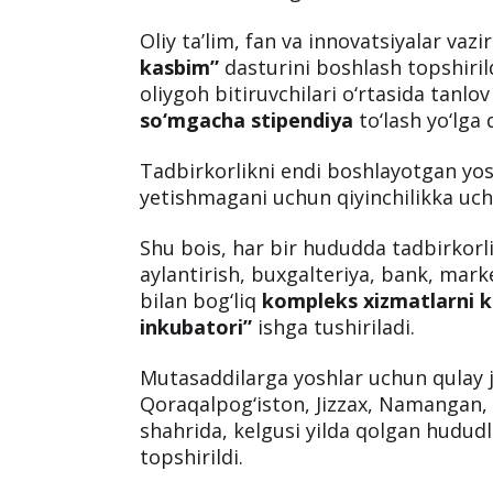
Oliy ta’lim, fan va innovatsiyalar vazi
kasbim”
dasturini boshlash topshiril
oliygoh bitiruvchilari o‘rtasida tanlo
so‘mgacha stipendiya
to‘lash yo‘lga q
Tadbirkorlikni endi boshlayotgan yos
yetishmagani uchun qiyinchilikka uch
Shu bois, har bir hududda tadbirkorli
aylantirish, buxgalteriya, bank, mark
bilan bog‘liq
kompleks xizmatlarni k
inkubatori”
ishga tushiriladi.
Mutasaddilarga yoshlar uchun qulay jo
Qoraqalpog‘iston, Jizzax, Namangan
shahrida, kelgusi yilda qolgan hududl
topshirildi.