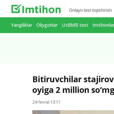
Onlayn test topshirish
Yangiliklar
Oliygohlar
UzBMB test
Imtihonla
Bitiruvchilar stajiro
oyiga 2 million so‘m
24-fevral 13:11