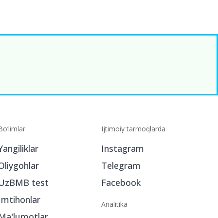
Bo‘limlar
Ijtimoiy tarmoqlarda
Yangiliklar
Instagram
Oliygohlar
Telegram
UzBMB test
Facebook
Imtihonlar
Analitika
Ma'lumotlar