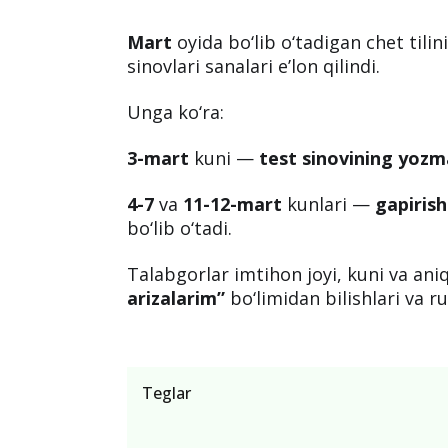
Mart
oyida bo‘lib o‘tadigan chet tilin
sinovlari sanalari e’lon qilindi.
Unga ko‘ra:
3-mart
kuni —
test sinovining yozm
4-7
va
11-12-mart
kunlari —
gapiris
bo‘lib o‘tadi.
Talabgorlar imtihon joyi, kuni va ani
arizalarim”
bo‘limidan bilishlari va 
Teglar