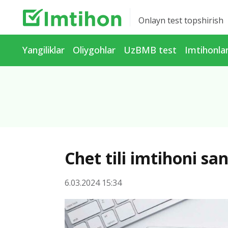
Onlayn test topshirish
Yangiliklar
Oliygohlar
UzBMB test
Imtihonla
Chet tili imtihoni san
6.03.2024 15:34