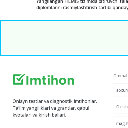
Yangilangan HEMIS tizimida bitiruvchi tala
diplomlarini rasmiylashtirish tartibi qanda
Ommabo
abitur
Onlayn testlar va diagnostik imtihonlar.
O'qish
Ta‘lim yangiliklari va grantlar, qabul
kvotalari va kirish ballari.
magis