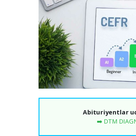
Abituriyentlar u
➡️ DTM DIAG