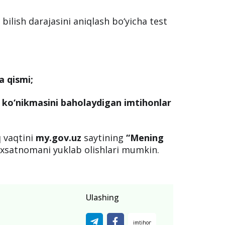
i bilish darajasini aniqlash bo‘yicha test
a qismi;
h ko‘nikmasini baholaydigan imtihonlar
q vaqtini
my.gov.uz
saytining
“Mening
ruxsatnomani yuklab olishlari mumkin.
Ulashing