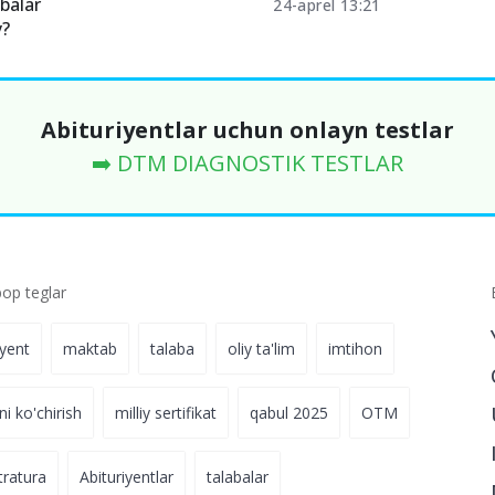
balar
24-aprel 13:21
y?
Abituriyentlar uchun onlayn testlar
➡️ DTM DIAGNOSTIK TESTLAR
p teglar
iyent
maktab
talaba
oliy ta'lim
imtihon
ni ko'chirish
milliy sertifikat
qabul 2025
OTM
tratura
Abituriyentlar
talabalar