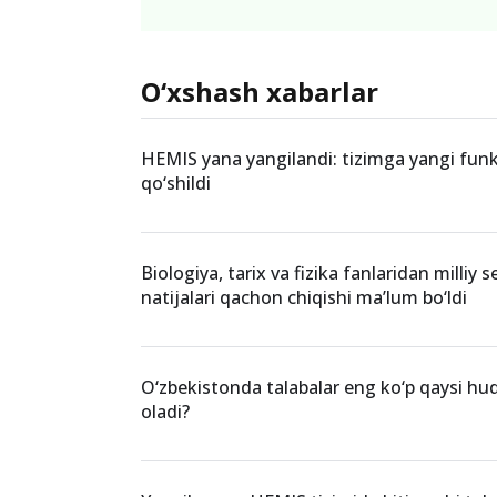
O‘xshash xabarlar
HEMIS yana yangilandi: tizimga yangi funk
qo‘shildi
Biologiya, tarix va fizika fanlaridan milliy s
natijalari qachon chiqishi ma’lum bo‘ldi
O‘zbekistonda talabalar eng ko‘p qaysi hu
oladi?