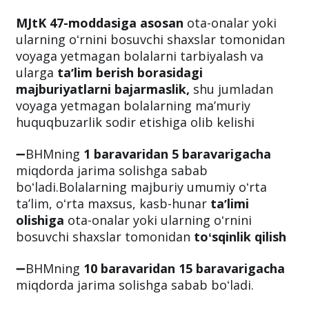
MJtK 47-moddasiga asosan
ota-onalar yoki
ularning oʻrnini bosuvchi shaxslar tomonidan
voyaga yetmagan bolalarni tarbiyalash va
ularga
taʼlim berish borasidagi
majburiyatlarni bajarmaslik,
shu jumladan
voyaga yetmagan bolalarning maʼmuriy
huquqbuzarlik sodir etishiga olib kelishi
➖BHMning
1 baravaridan 5 baravarigacha
miqdorda jarima solishga sabab
boʻladi.Bolalarning majburiy umumiy oʻrta
taʼlim, oʻrta maxsus, kasb-hunar
taʼlimi
olishiga
ota-onalar yoki ularning oʻrnini
bosuvchi shaxslar tomonidan
toʻsqinlik qilish
➖BHMning
10 baravaridan 15 baravarigacha
miqdorda jarima solishga sabab boʻladi.