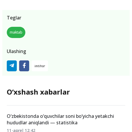
Teglar
maktab
Ulashing
O‘xshash xabarlar
O‘zbekistonda o‘quvchilar soni bo‘yicha yetakchi
hududlar aniqlandi — statistika
11-aprel 12:42