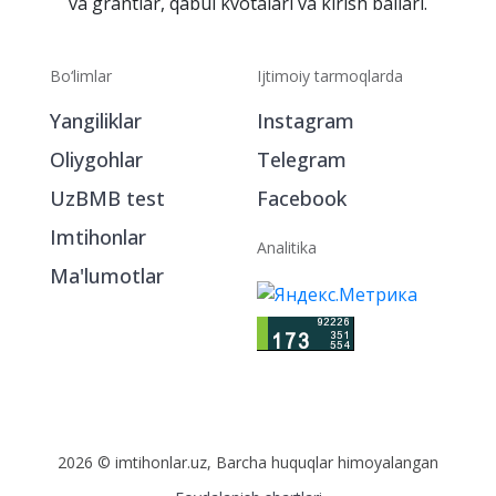
va grantlar, qabul kvotalari va kirish ballari.
Bo‘limlar
Ijtimoiy tarmoqlarda
Yangiliklar
Instagram
Oliygohlar
Telegram
UzBMB test
Facebook
Imtihonlar
Analitika
Ma'lumotlar
2026 © imtihonlar.uz, Barcha huquqlar himoyalangan