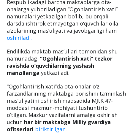
Respublikadagi barcha maktablarga ota-
onalarga yuboriladigan “Ogohlantirish xati”
namunalari yetkazilgan bo‘lib, bu orqali
darsda ishtirok etmayotgan o‘quvchilar oila
a’zolarining mas’uliyati va javobgarligi ham
oshiriladi.
Endilikda maktab mas’ullari tomonidan shu
namunadagi
“Ogohlantirish xati” tezkor
ravishda o‘quvchilarning yashash
manzillariga
yetkaziladi.
“Ogohlantirish xati”da ota-onalar o‘z
farzandlarining maktabga borishini ta’minlash
mas’uliyatini oshirish maqsadida MJtK 47-
moddasi mazmun-mohiyati tushuntirib
o‘tilgan. Mazkur vazifalarni amalga oshirish
uchun
har bir maktabga Milliy gvardiya
ofitserlari
biriktirilgan.