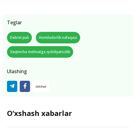
Teglar
Dekret puli
Homiladorlik nafaqasi
Vaqtincha mehnatga qobiliyatsizlik
Ulashing
O‘xshash xabarlar