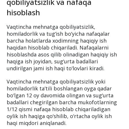
qobiliyatsizlik va nafaqa
hisoblash
Vaqtincha mehnatga qobiliyatsizlik,
homiladorlik va tug‘ish bo‘yicha nafaqalar
barcha holatlarda xodimning haqiqiy ish
haqidan hisoblab chiqariladi. Nafaqalarni
hisoblashda asos qilib olinadigan haqiqiy ish
haqiga ish joyidan, sug‘urta badallari
undirilgan jami ish haqi to‘lovlari kiradi.
Vaqtincha mehnatga qobiliyatsizlik yoki
homiladorlik ta’tili boshlangan oyga qadar
bo‘lgan 12 oy davomida olingan va sug‘urta
badallari chegirilgan barcha mukofotlarning
1/12 qismi nafaqa hisoblab chiqariladigan
oylik ish haqiga qo‘shilib, o‘rtacha oylik ish
haqi miqdori aniqlanadi.