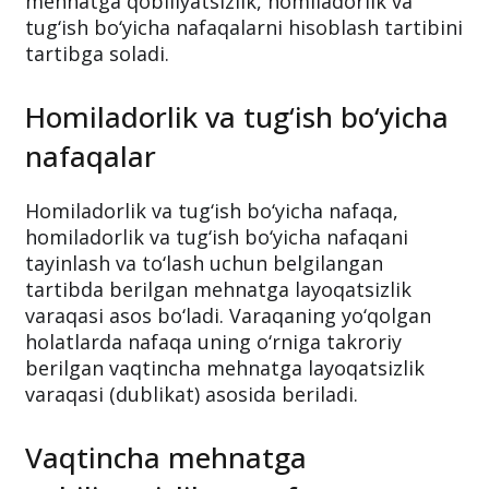
mehnatga qobiliyatsizlik, homiladorlik va
tug‘ish bo‘yicha nafaqalarni hisoblash tartibini
tartibga soladi.
Homiladorlik va tug‘ish bo‘yicha
nafaqalar
Homiladorlik va tug‘ish bo‘yicha nafaqa,
homiladorlik va tug‘ish bo‘yicha nafaqani
tayinlash va to‘lash uchun belgilangan
tartibda berilgan mehnatga layoqatsizlik
varaqasi asos bo‘ladi. Varaqaning yo‘qolgan
holatlarda nafaqa uning o‘rniga takroriy
berilgan vaqtincha mehnatga layoqatsizlik
varaqasi (dublikat) asosida beriladi.
Vaqtincha mehnatga