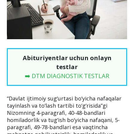
Abituriyentlar uchun onlayn
testlar
➡️ DTM DIAGNOSTIK TESTLAR
“Davlat ijtimoiy sug‘urtasi bo‘yicha nafaqalar
tayinlash va to‘lash tartibi to‘g‘risida”gi
Nizomning 4-paragrafi, 40-48-bandlari
homiladorlik va tug‘ish bo‘yicha nafaqani, 5-
paragrafi, 49-78-bandlari esa vaqtincha