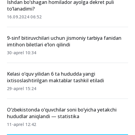
Ishdan bo‘shagan homilador ayolga dekret puli
to‘lanadimi?
16.09.2024 06:52
9-sinf bitiruvchilari uchun jismoniy tarbiya fanidan
imtihon biletlari e’lon qilindi
30-aprel 10:34
Kelasi o‘quv yilidan 6 ta hududda yangi
ixtisoslashtirilgan maktablar tashkil etiladi
29-aprel 15:24
O‘zbekistonda o‘quvchilar soni bo‘yicha yetakchi
hududlar aniqlandi — statistika
11-aprel 12:42