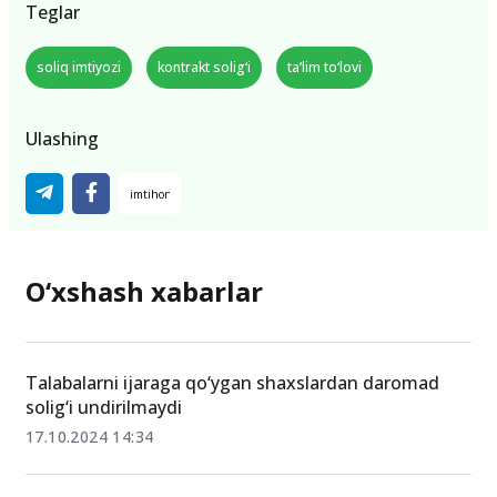
Teglar
soliq imtiyozi
kontrakt solig‘i
ta’lim to‘lovi
Ulashing
O‘xshash xabarlar
Talabalarni ijaraga qo‘ygan shaxslardan daromad
solig‘i undirilmaydi
17.10.2024 14:34