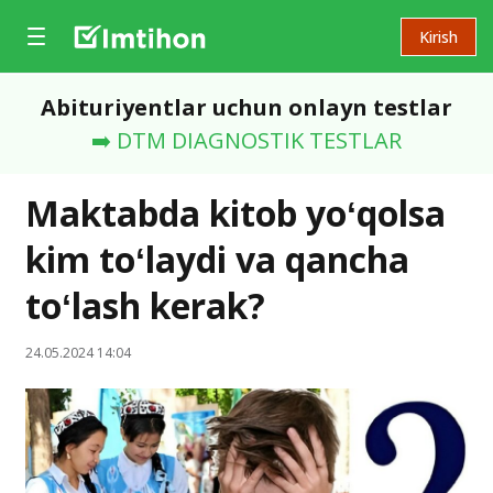
Kirish
Abituriyentlar uchun onlayn testlar
➡️ DTM DIAGNOSTIK TESTLAR
Maktabda kitob yoʻqolsa
kim toʻlaydi va qancha
toʻlash kerak?
24.05.2024 14:04