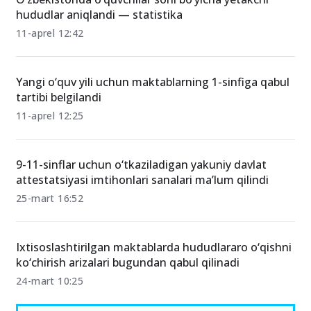
hududlar aniqlandi — statistika
11-aprel 12:42
Yangi o‘quv yili uchun maktablarning 1-sinfiga qabul
tartibi belgilandi
11-aprel 12:25
9-11-sinflar uchun o‘tkaziladigan yakuniy davlat
attestatsiyasi imtihonlari sanalari ma’lum qilindi
25-mart 16:52
Ixtisoslashtirilgan maktablarda hududlararo o‘qishni
ko‘chirish arizalari bugundan qabul qilinadi
24-mart 10:25