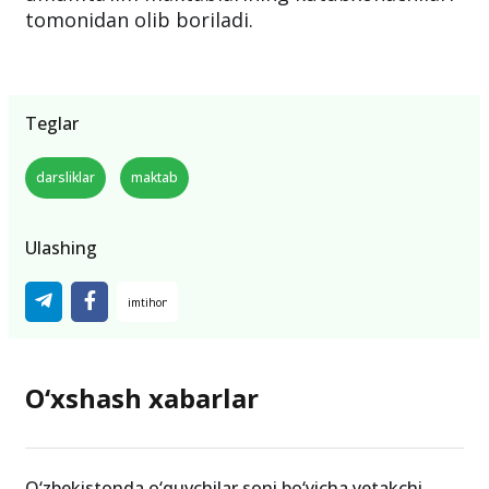
tomonidan olib boriladi.
Teglar
darsliklar
maktab
Ulashing
O‘xshash xabarlar
O‘zbekistonda o‘quvchilar soni bo‘yicha yetakchi