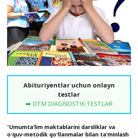
Abituriyentlar uchun onlayn
testlar
➡️ DTM DIAGNOSTIK TESTLAR
“
Umumtaʼlim maktablarini darsliklar va
oʻquv-metodik qoʻllanmalar bilan taʼminlash