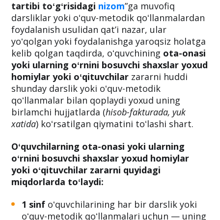
tartibi toʻgʻrisidagi
nizom
”ga muvofiq
darsliklar yoki oʻquv-metodik qoʻllanmalardan
foydalanish usulidan qatʼi nazar, ular
yoʻqolgan yoki foydalanishga yaroqsiz holatga
kelib qolgan taqdirda, oʻquvchining
ota-onasi
yoki ularning oʻrnini bosuvchi shaxslar yoxud
homiylar yoki oʻqituvchilar
zararni huddi
shunday darslik yoki oʻquv-metodik
qoʻllanmalar bilan qoplaydi yoxud uning
birlamchi hujjatlarda (
hisob-fakturada, yuk
xatida
) koʻrsatilgan qiymatini toʻlashi shart.
Oʻquvchilarning ota-onasi yoki ularning
oʻrnini bosuvchi shaxslar yoxud homiylar
yoki oʻqituvchilar zararni quyidagi
miqdorlarda toʻlaydi:
1 sinf
oʻquvchilarining har bir darslik yoki
oʻquv-metodik qoʻllanmalari uchun — uning