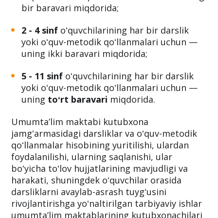
bir baravari miqdorida;
2 - 4 sinf
oʻquvchilarining har bir darslik
yoki oʻquv-metodik qoʻllanmalari uchun —
uning ikki baravari miqdorida;
5 - 11 sinf
oʻquvchilarining har bir darslik
yoki oʻquv-metodik qoʻllanmalari uchun —
uning
toʻrt baravari
miqdorida.
Umumtaʼlim maktabi kutubxona
jamgʻarmasidagi darsliklar va oʻquv-metodik
qoʻllanmalar hisobining yuritilishi, ulardan
foydalanilishi, ularning saqlanishi, ular
boʻyicha toʻlov hujjatlarining mavjudligi va
harakati, shuningdek oʻquvchilar orasida
darsliklarni avaylab-asrash tuygʻusini
rivojlantirishga yoʻnaltirilgan tarbiyaviy ishlar
umumtaʼlim maktablarining kutubxonachilari