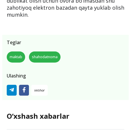
dublikat olish uchun ovora bo‘lmasdan shu
zahotiyoq elektron bazadan qayta yuklab olish
mumkin.
Teglar
maktab
shahodatnoma
Ulashing
O‘xshash xabarlar