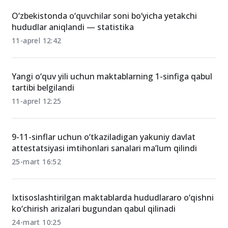
O‘zbekistonda o‘quvchilar soni bo‘yicha yetakchi
hududlar aniqlandi — statistika
11-aprel 12:42
Yangi o‘quv yili uchun maktablarning 1-sinfiga qabul
tartibi belgilandi
11-aprel 12:25
9-11-sinflar uchun o‘tkaziladigan yakuniy davlat
attestatsiyasi imtihonlari sanalari ma’lum qilindi
25-mart 16:52
Ixtisoslashtirilgan maktablarda hududlararo o‘qishni
ko‘chirish arizalari bugundan qabul qilinadi
24-mart 10:25