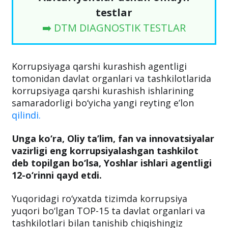
testlar
➡️ DTM DIAGNOSTIK TESTLAR
Korrupsiyaga qarshi kurashish agentligi
tomonidan davlat organlari va tashkilotlarida
korrupsiyaga qarshi kurashish ishlarining
samaradorligi bo‘yicha yangi reyting e’lon
qilindi.
Unga ko‘ra, Oliy ta’lim, fan va innovatsiyalar
vazirligi eng korrupsiyalashgan tashkilot
deb topilgan bo‘lsa, Yoshlar ishlari agentligi
12-o‘rinni qayd etdi.
Yuqoridagi ro‘yxatda tizimda korrupsiya
yuqori bo‘lgan TOP-15 ta davlat organlari va
tashkilotlari bilan tanishib chiqishingiz