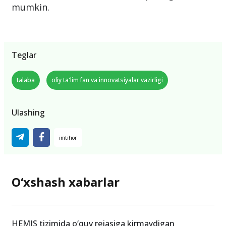
mumkin.
Teglar
talaba
oliy ta'lim fan va innovatsiyalar vazirligi
Ulashing
O‘xshash xabarlar
HEMIS tizimida o‘quv rejasiga kirmaydigan