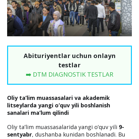
Abituriyentlar uchun onlayn
testlar
➡️ DTM DIAGNOSTIK TESTLAR
Oliy ta’lim muassasalari va akademik
litseylarda yangi o‘quv yili boshlanish
sanalari ma’lum qilindi
Oliy ta’lim muassasalarida yangi o‘quv yili
9-
sentyabr
, dushanba kunidan boshlanadi. Bu