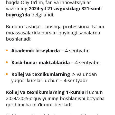
haqda Oliy ta’lim, fan va innovatsiyalar
vazirining
2024-yil 21-avgustdagi 321-sonli
buyrug‘ida
belgilandi.
Bundan tashqari, boshqa professional ta’lim
muassasalarida darslar quyidagi sanalarda
boshlanadi:
Akademik litseylarda
– 4-sentyabr;
Kasb-hunar maktablarida
– 4-sentyabr;
Kollej va texnikumlarning
2- va undan
yuqori kurslari uchun – 4-sentyabr.
Kollej va texnikumlarning 1-kurslari
uchun
2024/2025-o‘quv yilining boshlanishi bo‘yicha
qo‘shimcha ma’lumot beriladi.