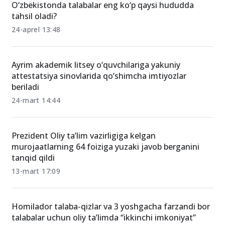
O‘zbekistonda talabalar eng ko‘p qaysi hududda
tahsil oladi?
24-aprel 13:48
Ayrim akademik litsey o‘quvchilariga yakuniy
attestatsiya sinovlarida qo‘shimcha imtiyozlar
beriladi
24-mart 14:44
Prezident Oliy ta’lim vazirligiga kelgan
murojaatlarning 64 foiziga yuzaki javob berganini
tanqid qildi
13-mart 17:09
Homilador talaba-qizlar va 3 yoshgacha farzandi bor
talabalar uchun oliy ta’limda “ikkinchi imkoniyat”