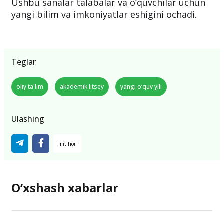
Ushbu sanalar talabalar va o‘quvchilar uchun
yangi bilim va imkoniyatlar eshigini ochadi.
Teglar
oliy ta'lim
akademik litsey
yangi o‘quv yili
Ulashing
O‘xshash xabarlar