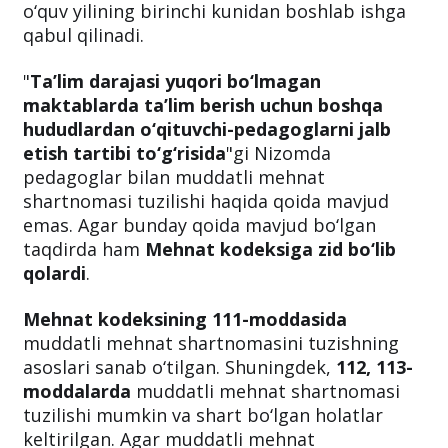
o‘quv yilining birinchi kunidan boshlab ishga
qabul qilinadi.
"
Ta’lim darajasi yuqori bo‘lmagan
maktablarda ta’lim berish uchun boshqa
hududlardan o‘qituvchi-pedagoglarni jalb
etish tartibi to‘g‘risida
"gi Nizomda
pedagoglar bilan muddatli mehnat
shartnomasi tuzilishi haqida qoida mavjud
emas. Agar bunday qoida mavjud bo‘lgan
taqdirda ham
Mehnat kodeksiga zid bo‘lib
qolardi
.
Mehnat kodeksining 111-moddasida
muddatli mehnat shartnomasini tuzishning
asoslari sanab o‘tilgan. Shuningdek,
112, 113-
moddalarda
muddatli mehnat shartnomasi
tuzilishi mumkin va shart bo‘lgan holatlar
keltirilgan. Agar muddatli mehnat