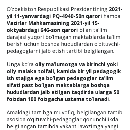
O‘zbekiston Respublikasi Prezidentining
2021-
yil 11-yanvardagi PQ-4940-50n qarori
hamda
Vazirlar Mahkamasining 2021-yil 15-
oktyabrdagi 646-son qarori
bilan ta’lim
darajasi yuqori bo‘lmagan maktablarda ta’lim
berish uchun boshqa hududlardan o‘qituvchi-
pedagoglarni jalb etish tartibi belgilangan.
Unga ko‘ra
oliy ma’lumotga va birinchi yoki
oliy malaka toifali, kamida bir yil pedagogik
ish stajiga ega bo‘lgan pedagoglar ta’lim
sifati past bo‘lgan maktablarga boshqa
hududlardan jalb etilgan taqdirda ularga 50
foizdan 100 foizgacha ustama to‘lanadi
.
Amaldagi tartibga muvofiq, belgilangan tartib
asosida o‘qituvchi-pedagoglar qonunchilikda
belgilangan tartibda vakant lavozimga yangi