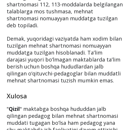
shartnomasi 112, 113-moddalarda belgilangan
talablarga mos tushmasa, mehnat
shartnomasi nomuayyan muddatga tuzilgan
deb topiladi.
Demak, yuqoridagi vaziyatda ham xodim bilan
tuzilgan mehnat shartnomasi nomuayyan
muddatga tuzilgan hisoblanadi. Ta’lim
darajasi yuqori bo‘lmagan maktablarda ta’lim
berish uchun boshqa hududlardan jalb
qilingan o‘qituvchi-pedagoglar bilan muddatli
mehnat shartnomasi tuzish mumkin emas.
Xulosa
"
Qizil
" maktabga boshqa hududdan jalb
qilingan pedagog bilan mehnat shartnomasi
muddati tugagan bo‘lsa ham pedagog yana
shu maktabda ish faoliyatini davom ettirishi