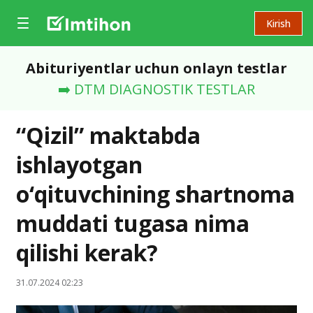
Kirish
Abituriyentlar uchun onlayn testlar
➡️ DTM DIAGNOSTIK TESTLAR
“Qizil” maktabda
ishlayotgan
o‘qituvchining shartnoma
muddati tugasa nima
qilishi kerak?
31.07.2024 02:23