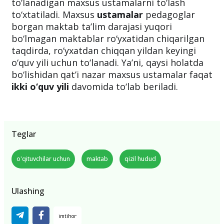
to‘lanadigan maxsus ustamalarni to‘lash
to‘xtatiladi. Maxsus
ustamalar
pedagoglar
borgan maktab ta’lim darajasi yuqori
bo‘lmagan maktablar ro‘yxatidan chiqarilgan
taqdirda, ro‘yxatdan chiqqan yildan keyingi
o‘quv yili uchun to‘lanadi. Ya’ni, qaysi holatda
bo‘lishidan qat’i nazar maxsus ustamalar faqat
ikki o‘quv yili
davomida to‘lab beriladi.
Teglar
o'qituvchilar uchun
maktab
qizil hudud
Ulashing