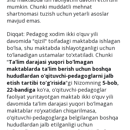
mumkin. Chunki muddatli mehnat
shartnomasi tuzish uchun yetarli asoslar
mavjud emas.
Diqqat: Pedagog xodim ikki o‘quv yili
davomida "qizil" toifadagi maktabda ishlagan
bo‘lsa, shu maktabda ishlayotganligi uchun
to‘lanadigan ustamalar to‘xtatiladi. Chunki
"
Ta’lim darajasi yuqori bo‘lmagan
maktablarda ta’lim berish uchun boshqa
hududlardan o‘qituvchi-pedagoglarni jalb
etish tartibi to‘g‘risida
"gi Nizomning
5-bob,
22-bandiga
ko‘ra, o‘qituvchi-pedagoglar
faoliyat yuritayotgan maktab ikki o‘quv yili
davomida ta’lim darajasi yuqori bo‘lmagan
maktablar ro‘yxatidan chiqarilmasa,
o‘qituvchi-pedagoglarga belgilangan boshqa
hududlardan jalb etilganligi uchun