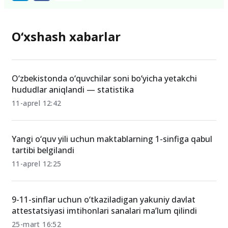
O‘xshash xabarlar
O‘zbekistonda o‘quvchilar soni bo‘yicha yetakchi
hududlar aniqlandi — statistika
11-aprel 12:42
Yangi o‘quv yili uchun maktablarning 1-sinfiga qabul
tartibi belgilandi
11-aprel 12:25
9-11-sinflar uchun o‘tkaziladigan yakuniy davlat
attestatsiyasi imtihonlari sanalari ma’lum qilindi
25-mart 16:52