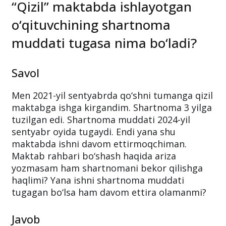
“Qizil” maktabda ishlayotgan
o‘qituvchining shartnoma
muddati tugasa nima bo‘ladi?
Savol
Men 2021-yil sentyabrda qo‘shni tumanga qizil
maktabga ishga kirgandim. Shartnoma 3 yilga
tuzilgan edi. Shartnoma muddati 2024-yil
sentyabr oyida tugaydi. Endi yana shu
maktabda ishni davom ettirmoqchiman.
Maktab rahbari bo‘shash haqida ariza
yozmasam ham shartnomani bekor qilishga
haqlimi? Yana ishni shartnoma muddati
tugagan bo‘lsa ham davom ettira olamanmi?
Javob