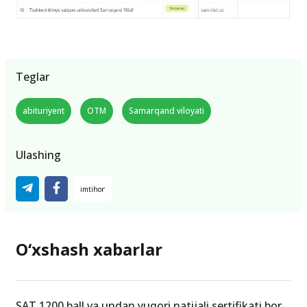
Teglar
abituriyent
OTM
Samarqand viloyati
Ulashing
O‘xshash xabarlar
SAT 1200 ball va undan yuqori natijali sertifikati bor