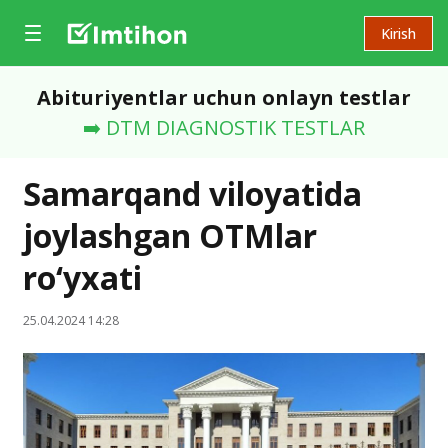
Kirish
Abituriyentlar uchun onlayn testlar
➡️ DTM DIAGNOSTIK TESTLAR
Samarqand viloyatida
joylashgan OTMlar
ro‘yxati
25.04.2024 14:28