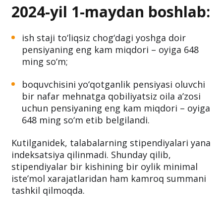
2024-yil 1-maydan boshlab:
ish staji to‘liqsiz chog‘dagi yoshga doir
pensiyaning eng kam miqdori – oyiga 648
ming so‘m;
boquvchisini yo‘qotganlik pensiyasi oluvchi
bir nafar mehnatga qobiliyatsiz oila a’zosi
uchun pensiyaning eng kam miqdori – oyiga
648 ming so‘m etib belgilandi.
Kutilganidek, talabalarning stipendiyalari yana
indeksatsiya qilinmadi. Shunday qilib,
stipendiyalar bir kishining bir oylik minimal
iste’mol xarajatlaridan ham kamroq summani
tashkil qilmoqda.