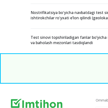
Nostrifikatsiya boʻyicha navbatdagi test si
ishtirokchilar roʻyxati e’lon qilindi (geoloka
Test sinovi topshiriladigan fanlar bo‘yicha 
va baholash mezonlari tasdiqlandi
Ommabo