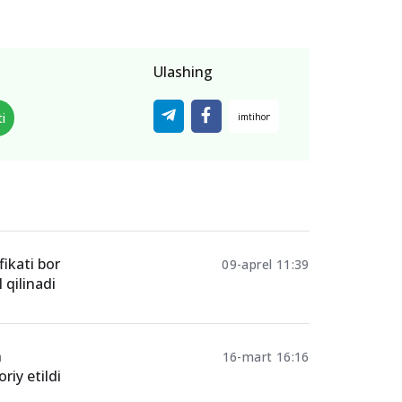
Ulashing
i
fikati bor
09-aprel 11:39
 qilinadi
n
16-mart 16:16
iy etildi