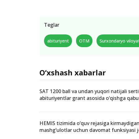
Teglar
abituriyent
OTM
Surxondaryo viloyat
O‘xshash xabarlar
SAT 1200 ball va undan yuqori natijali serti
abituriyentlar grant asosida o‘qishga qabul
HEMIS tizimida o‘quv rejasiga kirmaydiga
mashg‘ulotlar uchun davomat funksiyasi jor