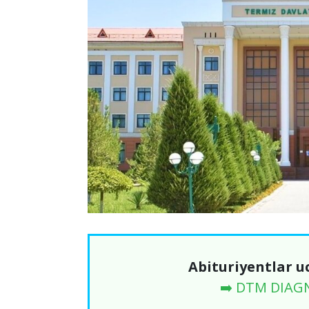
Abituriyentlar u
➡️ DTM DIAG