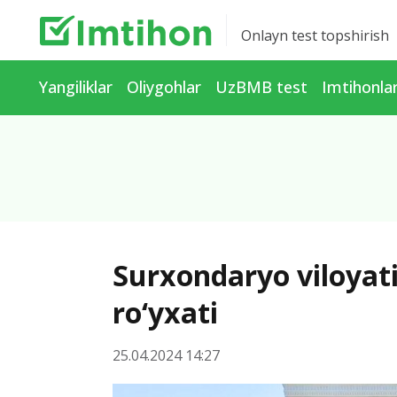
Onlayn test topshirish
Yangiliklar
Oliygohlar
UzBMB test
Imtihonla
Surxondaryo viloyat
ro‘yxati
25.04.2024 14:27