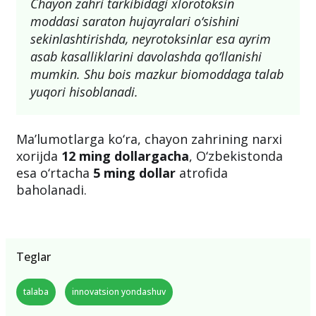
Chayon zahri tarkibidagi xlorotoksin
moddasi saraton hujayralari o‘sishini
sekinlashtirishda, neyrotoksinlar esa ayrim
asab kasalliklarini davolashda qo‘llanishi
mumkin. Shu bois mazkur biomoddaga talab
yuqori hisoblanadi.
Ma’lumotlarga ko‘ra, chayon zahrining narxi
xorijda
12 ming dollargacha
, O‘zbekistonda
esa o‘rtacha
5 ming dollar
atrofida
baholanadi.
Teglar
talaba
innovatsion yondashuv