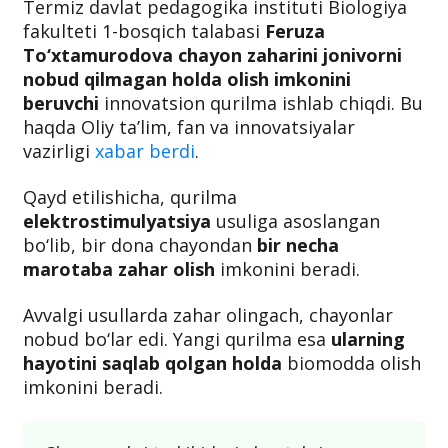
Termiz davlat pedagogika instituti Biologiya
fakulteti 1-bosqich talabasi
Feruza
To‘xtamurodova
chayon zaharini jonivorni
nobud qilmagan holda olish imkonini
beruvchi
innovatsion qurilma ishlab chiqdi. Bu
haqda Oliy ta’lim, fan va innovatsiyalar
vazirligi
xabar berdi
.
Qayd etilishicha, qurilma
elektrostimulyatsiya
usuliga asoslangan
bo‘lib, bir dona chayondan
bir necha
marotaba zahar olish
imkonini beradi.
Avvalgi usullarda zahar olingach, chayonlar
nobud bo‘lar edi. Yangi qurilma esa
ularning
hayotini saqlab qolgan holda
biomodda olish
imkonini beradi.