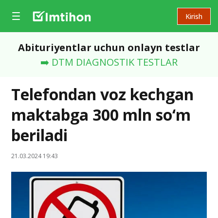
Kirish
Abituriyentlar uchun onlayn testlar
➡️ DTM DIAGNOSTIK TESTLAR
Telefondan voz kechgan
maktabga 300 mln so‘m
beriladi
21.03.2024 19:43