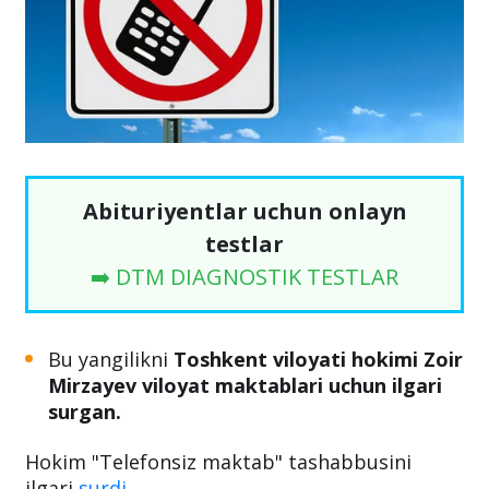
Abituriyentlar uchun onlayn
testlar
➡️ DTM DIAGNOSTIK TESTLAR
Bu yangilikni
Toshkent viloyati hokimi Zoir
Mirzayev viloyat maktablari uchun ilgari
surgan.
Hokim "Telefonsiz maktab" tashabbusini
ilgari
surdi.