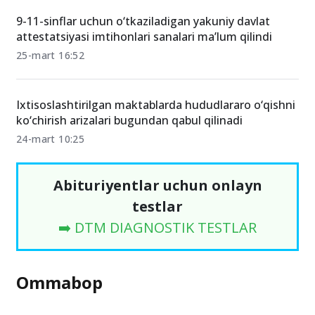
9-11-sinflar uchun o‘tkaziladigan yakuniy davlat
attestatsiyasi imtihonlari sanalari ma’lum qilindi
25-mart 16:52
Ixtisoslashtirilgan maktablarda hududlararo o‘qishni
ko‘chirish arizalari bugundan qabul qilinadi
24-mart 10:25
Abituriyentlar uchun onlayn
testlar
➡️ DTM DIAGNOSTIK TESTLAR
Ommabop