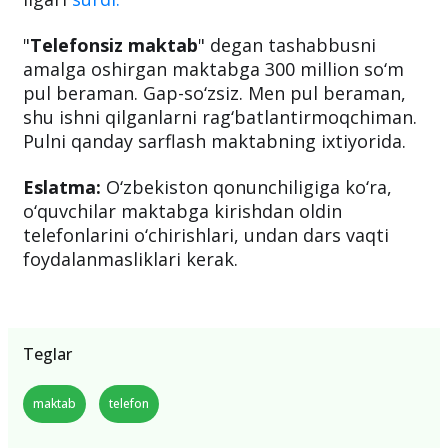
"
Telefonsiz maktab
" degan tashabbusni
amalga oshirgan maktabga 300 million so‘m
pul beraman. Gap-so‘zsiz. Men pul beraman,
shu ishni qilganlarni rag‘batlantirmoqchiman.
Pulni qanday sarflash maktabning ixtiyorida.
Eslatma:
O‘zbekiston qonunchiligiga ko‘ra,
o‘quvchilar maktabga kirishdan oldin
telefonlarini o‘chirishlari, undan dars vaqti
foydalanmasliklari kerak.
Teglar
maktab
telefon