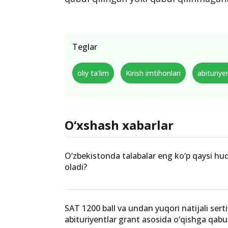
Teglar
oliy ta'lim
Kirish imtihonlari
abituriye
O‘xshash xabarlar
O‘zbekistonda talabalar eng ko‘p qaysi hu
oladi?
SAT 1200 ball va undan yuqori natijali serti
abituriyentlar grant asosida o‘qishga qabul