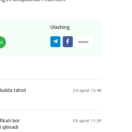
Ulashing
nt
dudda tahsil
24-aprel 13:48
fikati bor
09-aprel 11:39
 qilinadi