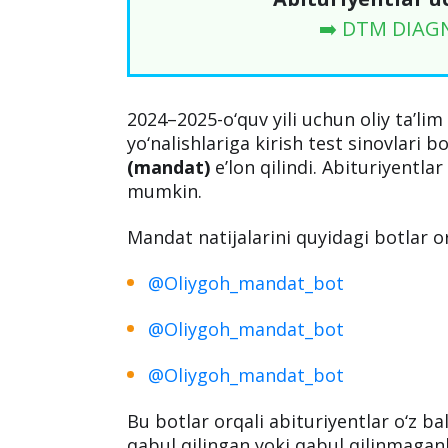
➡️ DTM DIAG
2024–2025-o‘quv yili uchun oliy ta’li
yo‘nalishlariga kirish test sinovlari b
(mandat)
e’lon qilindi. Abituriyentlar 
mumkin.
Mandat natijalarini quyidagi botlar o
@Oliygoh_mandat_bot
@Oliygoh_mandat_bot
@Oliygoh_mandat_bot
Bu botlar orqali abituriyentlar o‘z ba
qabul qilingan yoki qabul qilinmaganl