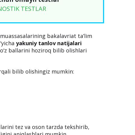
NOSTIK TESTLAR
m muassasalarining bakalavriat ta’lim
o‘yicha
yakuniy tanlov natijalari
o‘z ballarini hoziroq bilib olishlari
rqali bilib olishingiz mumkin:
llarini tez va oson tarzda tekshirib,
igini aniqlashlari mumkin.