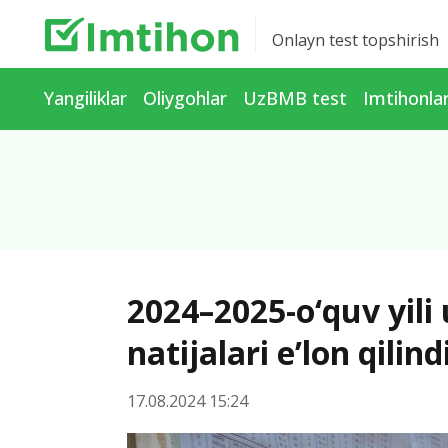
Onlayn test topshirish
Yangiliklar
Oliygohlar
UzBMB test
Imtihonla
2024–2025-o‘quv yil
natijalari e’lon qilind
17.08.2024 15:24