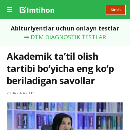
Kirish
Abituriyentlar uchun onlayn testlar
➡️ DTM DIAGNOSTIK TESTLAR
Akademik ta’til olish
tartibi bo‘yicha eng ko‘p
beriladigan savollar
23.04.2024 20:15