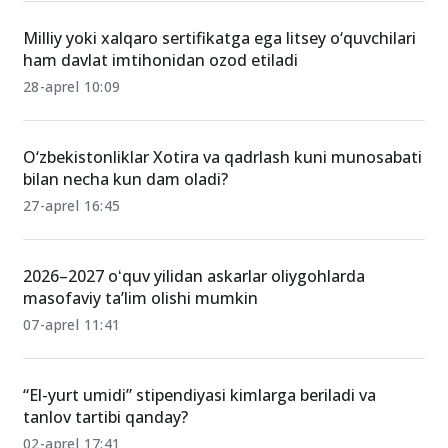
Milliy yoki xalqaro sertifikatga ega litsey o‘quvchilari
ham davlat imtihonidan ozod etiladi
28-aprel 10:09
O‘zbekistonliklar Xotira va qadrlash kuni munosabati
bilan necha kun dam oladi?
27-aprel 16:45
2026–2027 oʻquv yilidan askarlar oliygohlarda
masofaviy ta’lim olishi mumkin
07-aprel 11:41
“El-yurt umidi” stipendiyasi kimlarga beriladi va
tanlov tartibi qanday?
02-aprel 17:41