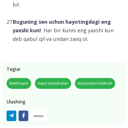
bil.
Buguning sen uchun hayotingdagi eng
yaxshi kun!
: Har bir kunni eng yaxshi kun
deb qabul qil va undan zavq ol.
Teglar
Baxtli hayot
Hayot maslahatlari
Hissiyotlarni bildirish
Ulashing