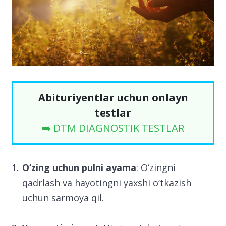
Abituriyentlar uchun onlayn
testlar
➡️ DTM DIAGNOSTIK TESTLAR
O‘zing uchun pulni ayama
: O‘zingni
qadrlash va hayotingni yaxshi o‘tkazish
uchun sarmoya qil.