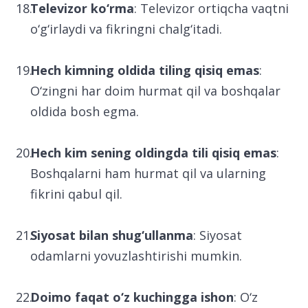
Televizor ko‘rma
: Televizor ortiqcha vaqtni
o‘g‘irlaydi va fikringni chalg‘itadi.
Hech kimning oldida tiling qisiq emas
:
O‘zingni har doim hurmat qil va boshqalar
oldida bosh egma.
Hech kim sening oldingda tili qisiq emas
:
Boshqalarni ham hurmat qil va ularning
fikrini qabul qil.
Siyosat bilan shug‘ullanma
: Siyosat
odamlarni yovuzlashtirishi mumkin.
Doimo faqat o‘z kuchingga ishon
: O‘z