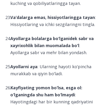
kuching va qobiliyatlaringga tayan.
Va’dalarga emas, hissiyotlaringga tayan
:
Hissiyotlaring va ichki sezgilaringni tingla.
Ayollarga bolalarga bo‘lganidek sabr va
xayrixohlik bilan muomalada bo‘l
:
Ayollarga sabr va mehr bilan yondash.
Ayollarni aya
: Ularning hayoti ko‘pincha
murakkab va qiyin bo‘ladi.
Kayfiyating yomon bo‘lsa, esga ol:
o‘lganingda shu ham bo‘lmaydi
:
Hayotingdagi har bir kunning qadriyatini