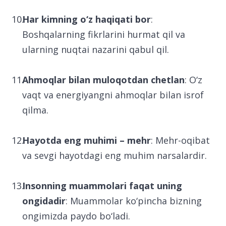
Har kimning o‘z haqiqati bor
:
Boshqalarning fikrlarini hurmat qil va
ularning nuqtai nazarini qabul qil.
Ahmoqlar bilan muloqotdan chetlan
: O‘z
vaqt va energiyangni ahmoqlar bilan isrof
qilma.
Hayotda eng muhimi – mehr
: Mehr-oqibat
va sevgi hayotdagi eng muhim narsalardir.
Insonning muammolari faqat uning
ongidadir
: Muammolar ko‘pincha bizning
ongimizda paydo bo‘ladi.