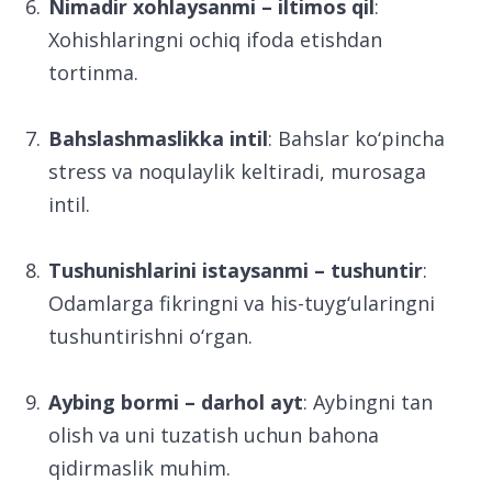
Nimadir xohlaysanmi – iltimos qil
:
Xohishlaringni ochiq ifoda etishdan
tortinma.
Bahslashmaslikka intil
: Bahslar ko‘pincha
stress va noqulaylik keltiradi, murosaga
intil.
Tushunishlarini istaysanmi – tushuntir
:
Odamlarga fikringni va his-tuyg‘ularingni
tushuntirishni o‘rgan.
Aybing bormi – darhol ayt
: Aybingni tan
olish va uni tuzatish uchun bahona
qidirmaslik muhim.