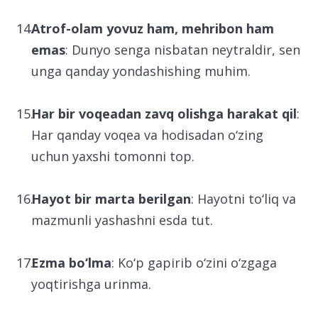
Atrof-olam yovuz ham, mehribon ham
emas
: Dunyo senga nisbatan neytraldir, sen
unga qanday yondashishing muhim.
Har bir voqeadan zavq olishga harakat qil
:
Har qanday voqea va hodisadan o‘zing
uchun yaxshi tomonni top.
Hayot bir marta berilgan
: Hayotni to‘liq va
mazmunli yashashni esda tut.
Ezma bo‘lma
: Ko‘p gapirib o‘zini o‘zgaga
yoqtirishga urinma.