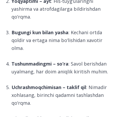
Yoqyaptimi – ayt
: His-tuyg‘ularingni
yashirma va atrofdagilarga bildirishdan
qo‘rqma.
Bugungi kun bilan yasha
: Kechani ortda
qoldir va ertaga nima bo‘lishidan xavotir
olma.
Tushunmadingmi – so‘ra
: Savol berishdan
uyalmang, har doim aniqlik kiritish muhim.
Uchrashmoqchimisan – taklif qil
: Nimadir
xohlasang, birinchi qadamni tashlashdan
qo‘rqma.