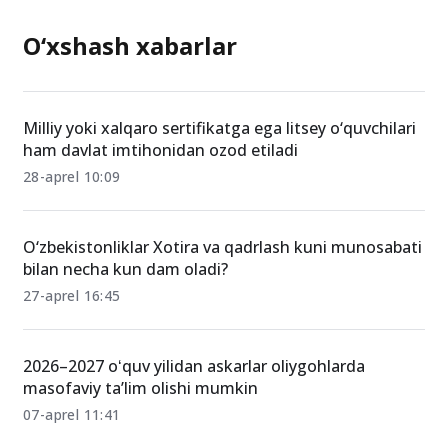
O‘xshash xabarlar
Milliy yoki xalqaro sertifikatga ega litsey o‘quvchilari
ham davlat imtihonidan ozod etiladi
28-aprel 10:09
O‘zbekistonliklar Xotira va qadrlash kuni munosabati
bilan necha kun dam oladi?
27-aprel 16:45
2026–2027 oʻquv yilidan askarlar oliygohlarda
masofaviy ta’lim olishi mumkin
07-aprel 11:41