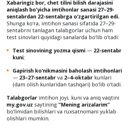
Xabaringiz bor, chet tilini bilish darajasini
aniqlash bo‘yicha imtihonlar sanasi 27–29-
sentabrdan 22-sentabrga o‘zgartirilgan edi.
Shunga ko‘ra, imtihon sanasi sifatida 27–29-
sentabrni tanlagan talabgorlar uchun ham
test sinovlari quyidagi sanalarda bo‘lib o‘tadi:
Test sinovining yozma qismi
—
22-sentabr
kuni
;
Gapirish ko‘nikmasini baholash imtihonlari
—
23–27-sentabr
va
2–4-oktabr
kunlari
(dam olish kunlaridan tashqari) bo‘lib o‘tadi.
Talabgorlar
imtihon joyi, kuni va aniq vaqtini
my.gov.uz
saytining
“Mening arizalarim”
bo‘limidan bilishlari va ruxsatnomani yuklab
olishlari mumkin.