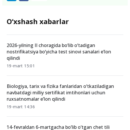
O‘xshash xabarlar
2026-yilning II choragida bo‘lib o‘tadigan
nostrifikatsiya bo‘yicha test sinovi sanalari e’lon
qilindi
19-mart 15:01
Biologiya, tarix va fizika fanlaridan o‘tkaziladigan
navbatdagi milliy sertifikat imtihonlari uchun
ruxsatnomalar e’lon qilindi
19-mart 14:36
14-fevraldan 6-martgacha bo‘lib o‘tgan chet tili