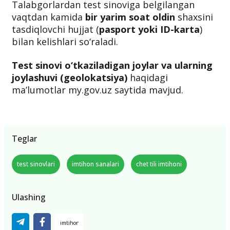
Talabgorlardan test sinoviga belgilangan
vaqtdan kamida
bir yarim soat oldin
shaxsini
tasdiqlovchi hujjat (
pasport yoki ID-karta
)
bilan kelishlari so‘raladi.
Test sinovi o‘tkaziladigan joylar va ularning
joylashuvi (geolokatsiya)
haqidagi
ma’lumotlar my.gov.uz saytida mavjud.
Teglar
test sinovlari
imtihon sanalari
chet tili imtihoni
Ulashing