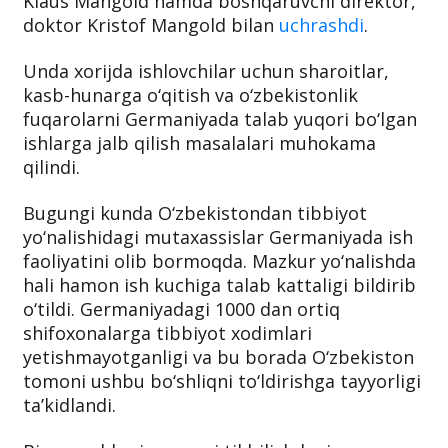
Klaus Mangold hamda boshqaruvchi direktor,
doktor Kristof Mangold bilan
uchrashdi
.
Unda xorijda ishlovchilar uchun sharoitlar,
kasb-hunarga o‘qitish va o‘zbekistonlik
fuqarolarni Germaniyada talab yuqori bo‘lgan
ishlarga jalb qilish masalalari muhokama
qilindi.
Bugungi kunda O‘zbekistondan tibbiyot
yo‘nalishidagi mutaxassislar Germaniyada ish
faoliyatini olib bormoqda. Mazkur yo‘nalishda
hali hamon ish kuchiga talab kattaligi bildirib
o‘tildi. Germaniyadagi 1000 dan ortiq
shifoxonalarga tibbiyot xodimlari
yetishmayotganligi va bu borada O‘zbekiston
tomoni ushbu bo‘shliqni to‘ldirishga tayyorligi
ta’kidlandi.