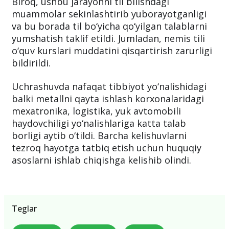
Biroq, ushbu jarayonni til bilishdagi
muammolar sekinlashtirib yuborayotganligi
va bu borada til bo‘yicha qo‘yilgan talablarni
yumshatish taklif etildi. Jumladan, nemis tili
o‘quv kurslari muddatini qisqartirish zarurligi
bildirildi.
Uchrashuvda nafaqat tibbiyot yo‘nalishidagi
balki metallni qayta ishlash korxonalaridagi
mexatronika, logistika, yuk avtomobili
haydovchiligi yo‘nalishlariga katta talab
borligi aytib o‘tildi. Barcha kelishuvlarni
tezroq hayotga tatbiq etish uchun huquqiy
asoslarni ishlab chiqishga kelishib olindi.
Teglar