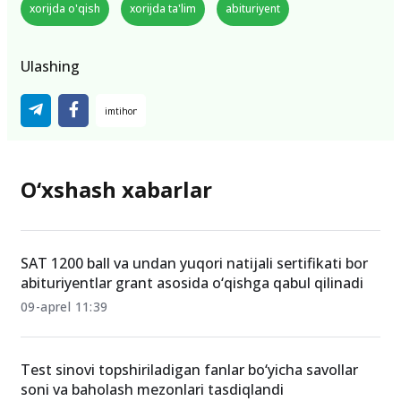
xorijda o'qish
xorijda ta'lim
abituriyent
Ulashing
O‘xshash xabarlar
SAT 1200 ball va undan yuqori natijali sertifikati bor
abituriyentlar grant asosida o‘qishga qabul qilinadi
09-aprel 11:39
Test sinovi topshiriladigan fanlar bo‘yicha savollar
soni va baholash mezonlari tasdiqlandi