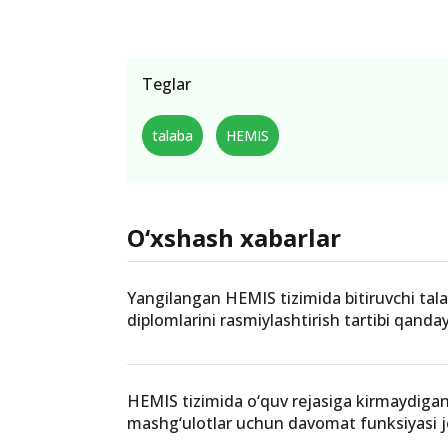
Teglar
talaba
HEMIS
O‘xshash xabarlar
Yangilangan HEMIS tizimida bitiruvchi tala
diplomlarini rasmiylashtirish tartibi qanda
HEMIS tizimida o‘quv rejasiga kirmaydiga
mashg‘ulotlar uchun davomat funksiyasi jor