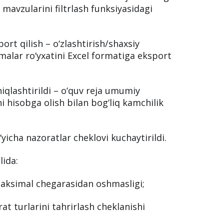
mavzularini filtrlash funksiyasidagi
ort qilish – o‘zlashtirish/shaxsiy
alar ro‘yxatini Excel formatiga eksport
niqlashtirildi – o‘quv reja umumiy
 hisobga olish bilan bog‘liq kamchilik
‘yicha nazoratlar cheklovi kuchaytirildi.
lida:
aksimal chegarasidan oshmasligi;
t turlarini tahrirlash cheklanishi