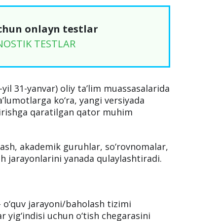
chun onlayn testlar
NOSTIK TESTLAR
-yil 31-yanvar) oliy ta’lim muassasalarida
a’lumotlarga ko‘ra, yangi versiyada
tirishga qaratilgan qator muhim
olash, akademik guruhlar, so‘rovnomalar,
sh jarayonlarini yanada qulaylashtiradi.
 o‘quv jarayoni/baholash tizimi
ar yig‘indisi uchun o‘tish chegarasini