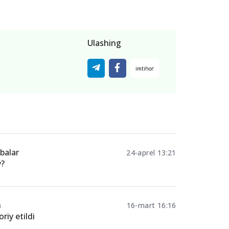
Ulashing
balar
24-aprel 13:21
y?
n
16-mart 16:16
iy etildi