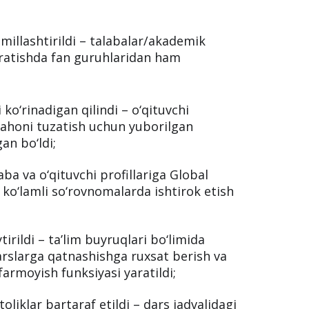
millashtirildi – talabalar/akademik
aratishda fan guruhlaridan ham
 ko‘rinadigan qilindi – o‘qituvchi
bahoni tuzatish uchun yuborilgan
gan bo‘ldi;
ba va o‘qituvchi profillariga Global
 ko‘lamli so‘rovnomalarda ishtirok etish
tirildi – ta’lim buyruqlari bo‘limida
arslarga qatnashishga ruxsat berish va
farmoyish funksiyasi yaratildi;
oliklar bartaraf etildi – dars jadvalidagi