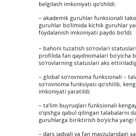
belgilash imkoniyati qo‘shildi;
– akademik guruhlar funksionali tako
guruhlar bo‘limida kichik guruhlar y
foydalanish imkoniyati paydo bo‘ldi;
– bahoni tuzatish so‘rovlari statuslari
profilida fan qaydnomalari bo‘yicha 
so‘rovlarning statuslari aks ettiriladi
– global so‘rovnoma funksionali – tala
so‘rovnoma funksiyasi qo‘shilib, keng
imkoniyati yaratildi;
– ta’lim buyruqlari funksionali kengay
o‘qishga qabul qilingan talabalarni d
guruhlarga biriktirish bo‘yicha yangi 
– dars jadvali va fan mavzularidagi xat