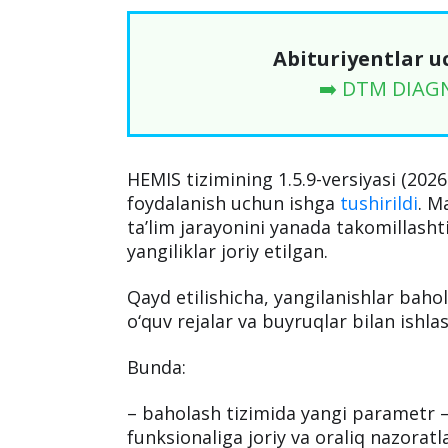
Abituriyentlar u
➡️ DTM DIAG
HEMIS tizimining 1.5.9-versiyasi (2026
foydalanish uchun ishga
tushirildi
. M
ta’lim jarayonini yanada takomillash
yangiliklar joriy etilgan.
Qayd etilishicha, yangilanishlar bah
o‘quv rejalar va buyruqlar bilan ishla
Bunda:
– baholash tizimida yangi parametr –
funksionaliga joriy va oraliq nazoratl