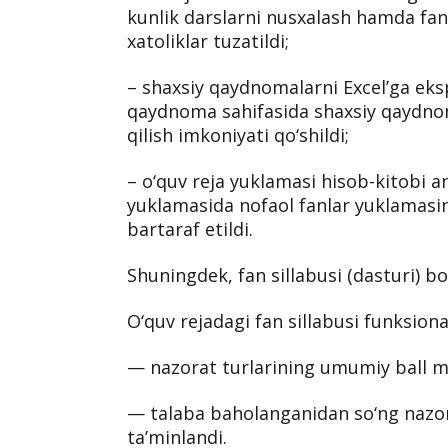
kunlik darslarni nusxalash hamda fan 
xatoliklar tuzatildi;
– shaxsiy qaydnomalarni Excel’ga eksp
qaydnoma sahifasida shaxsiy qaydnom
qilish imkoniyati qo‘shildi;
– o‘quv reja yuklamasi hisob-kitobi a
yuklamasida nofaol fanlar yuklamasini
bartaraf etildi.
Shuningdek, fan sillabusi (dasturi) bo
O‘quv rejadagi fan sillabusi funksiona
— nazorat turlarining umumiy ball m
— talaba baholanganidan so‘ng nazora
ta’minlandi.