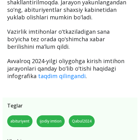
shakllantirilmoqda. Jarayon yakunlangandan
so‘ng, abituriyentlar shaxsiy kabinetidan
yuklab olishlari mumkin bo‘ladi.
Vazirlik imtihonlar o‘tkaziladigan sana
bo‘yicha tez orada qo‘shimcha xabar
berilishini ma’lum qildi.
Avvalroq 2024-yilgi oliygohga kirish imtihon
jarayonlari qanday bo‘lib o‘tishi haqidagi
infografika
taqdim qilingandi
.
Teglar
abituriyent
ijodiy imtion
Qabul2024