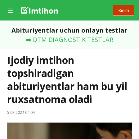
Kirish
Abituriyentlar uchun onlayn testlar
➡️ DTM DIAGNOSTIK TESTLAR
Ijodiy imtihon
topshiradigan
abituriyentlar ham bu yil
ruxsatnoma oladi
5.07.2024 04:04