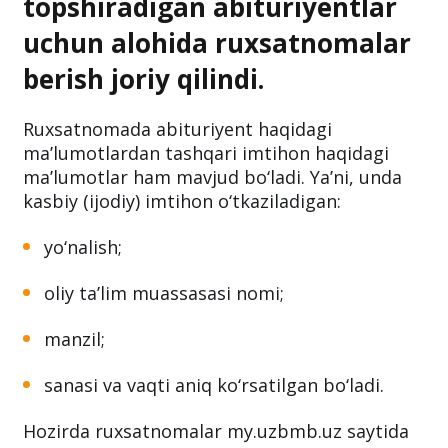
topshiradigan abituriyentlar
uchun alohida ruxsatnomalar
berish joriy qilindi.
Ruxsatnomada abituriyent haqidagi
ma’lumotlardan tashqari imtihon haqidagi
ma’lumotlar ham mavjud bo‘ladi. Ya’ni, unda
kasbiy (ijodiy) imtihon o‘tkaziladigan:
yo‘nalish;
oliy ta’lim muassasasi nomi;
manzil;
sanasi va vaqti aniq ko‘rsatilgan bo‘ladi.
Hozirda ruxsatnomalar my.uzbmb.uz saytida