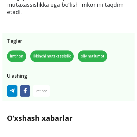
mutaxassislikka ega bo‘lish imkonini taqdim
etadi.
Teglar
imtihon
ikkinchi mutaxassislik
oliy ma'lumot
Ulashing
O‘xshash xabarlar