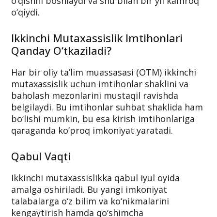
o‘qishni boshlaydi va shu bilan bir yil kamroq
o‘qiydi.
Ikkinchi Mutaxassislik Imtihonlari
Qanday O‘tkaziladi?
Har bir oliy ta’lim muassasasi (OTM) ikkinchi
mutaxassislik uchun imtihonlar shaklini va
baholash mezonlarini mustaqil ravishda
belgilaydi. Bu imtihonlar suhbat shaklida ham
bo‘lishi mumkin, bu esa kirish imtihonlariga
qaraganda ko‘proq imkoniyat yaratadi.
Qabul Vaqti
Ikkinchi mutaxassislikka qabul iyul oyida
amalga oshiriladi. Bu yangi imkoniyat
talabalarga o‘z bilim va ko‘nikmalarini
kengaytirish hamda qo‘shimcha