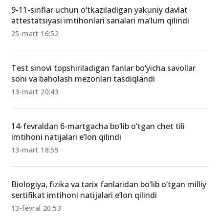
9-11-sinflar uchun o‘tkaziladigan yakuniy davlat
attestatsiyasi imtihonlari sanalari ma’lum qilindi
25-mart 16:52
Test sinovi topshiriladigan fanlar bo‘yicha savollar
soni va baholash mezonlari tasdiqlandi
13-mart 20:43
14-fevraldan 6-martgacha bo‘lib o‘tgan chet tili
imtihoni natijalari e’lon qilindi
13-mart 18:55
Biologiya, fizika va tarix fanlaridan bo‘lib o‘tgan milliy
sertifikat imtihoni natijalari e’lon qilindi
13-fevral 20:53