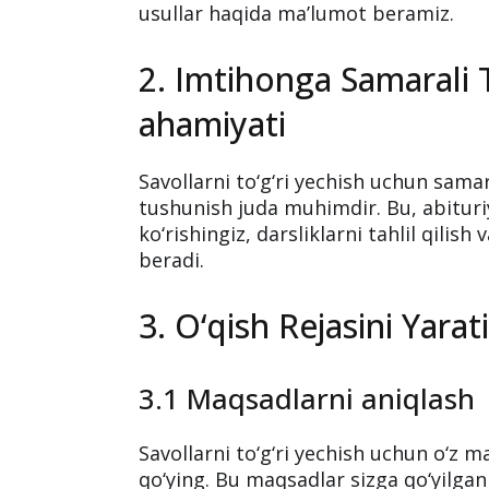
usullar haqida ma’lumot beramiz.
2. Imtihonga Samarali
ahamiyati
Savollarni to‘g‘ri yechish uchun sama
tushunish juda muhimdir. Bu, abituri
ko‘rishingiz, darsliklarni tahlil qili
beradi.
3. O‘qish Rejasini Yarat
3.1 Maqsadlarni aniqlash
Savollarni to‘g‘ri yechish uchun o‘z m
qo‘ying. Bu maqsadlar sizga qo‘yilgan