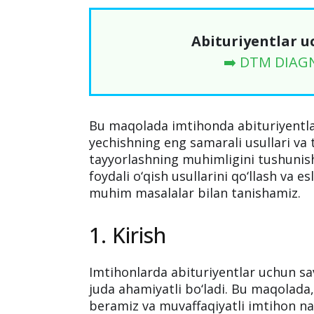
Abituriyentlar u
➡️ DTM DIAG
Bu maqolada imtihonda abituriyentlar
yechishning eng samarali usullari va
tayyorlashning muhimligini tushunish
foydali o‘qish usullarini qo‘llash va e
muhim masalalar bilan tanishamiz.
1. Kirish
Imtihonlarda abituriyentlar uchun sav
juda ahamiyatli bo‘ladi. Bu maqolad
beramiz va muvaffaqiyatli imtihon nat