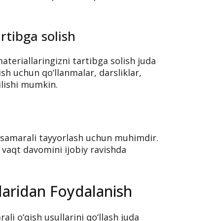
rtibga solish
ateriallaringizni tartibga solish juda
sh uchun qo‘llanmalar, darsliklar,
ilishi mumkin.
am samarali tayyorlash uchun muhimdir.
a vaqt davomini ijobiy ravishda
llaridan Foydalanish
li o‘qish usullarini qo‘llash juda