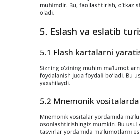
muhimdir. Bu, faollashtirish, o‘tkazis
oladi.
5. Eslash va eslatib tur
5.1 Flash kartalarni yarati
Sizning o‘zining muhim ma’lumotlarn
foydalanish juda foydali bo‘ladi. Bu u
yaxshilaydi.
5.2 Mnemonik vositalarda
Mnemonik vositalar yordamida ma’lum
osonlashtirishingiz mumkin. Bu usul o
tasvirlar yordamida ma’lumotlarni esl