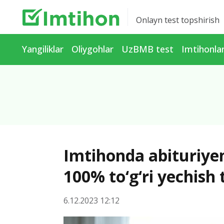
Onlayn test topshirish
Yangiliklar
Oliygohlar
UzBMB test
Imtihonla
Imtihonda abituriye
100% to‘g‘ri yechish 
6.12.2023 12:12