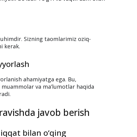
muhimdir. Sizning taomlarimiz oziq-
i kerak.
yyorlash
yorlanish ahamiyatga ega. Bu,
an muammolar va ma’lumotlar haqida
adi.
 ravishda javob berish
diqqat bilan o‘qing