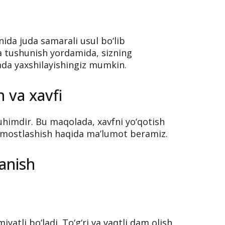
nida juda samarali usul bo‘lib
ga tushunish yordamida, sizning
nada yaxshilayishingiz mumkin.
 va xavfi
himdir. Bu maqolada, xavfni yo‘qotish
a mostlashish haqida ma’lumot beramiz.
lanish
atli bo‘ladi. To‘g‘ri va vaqtli dam olish