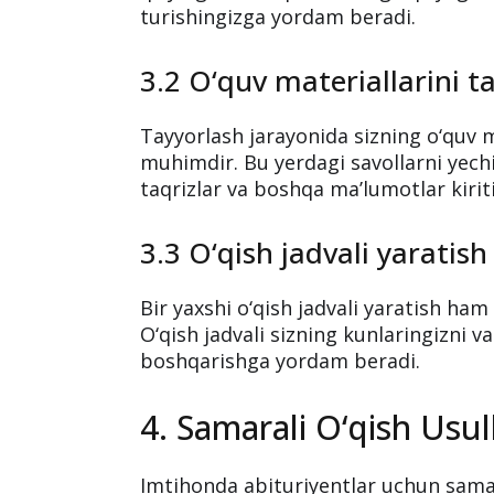
turishingizga yordam beradi.
3.2 O‘quv materiallarini ta
Tayyorlash jarayonida sizning o‘quv m
muhimdir. Bu yerdagi savollarni yechi
taqrizlar va boshqa ma’lumotlar kirit
3.3 O‘qish jadvali yaratish
Bir yaxshi o‘qish jadvali yaratish h
O‘qish jadvali sizning kunlaringizni v
boshqarishga yordam beradi.
4. Samarali O‘qish Usu
Imtihonda abituriyentlar uchun samara