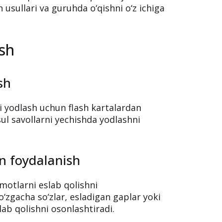
h usullari va guruhda o‘qishni o‘z ichiga
ish
sh
i yodlash uchun flash kartalardan
sul savollarni yechishda yodlashni
n foydalanish
otlarni eslab qolishni
‘zgacha so‘zlar, esladigan gaplar yoki
ab qolishni osonlashtiradi.