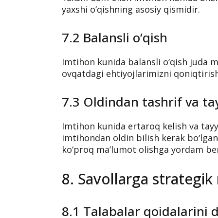
yaxshi o‘qishning asosiy qismidir.
7.2 Balansli o‘qish
Imtihon kunida balansli o‘qish juda 
ovqatdagi ehtiyojlarimizni qoniqtirish
7.3 Oldindan tashrif va ta
Imtihon kunida ertaroq kelish va tay
imtihondan oldin bilish kerak bo‘lg
ko‘proq ma’lumot olishga yordam ber
8. Savollarga strategik
8.1 Talabalar qoidalarini 