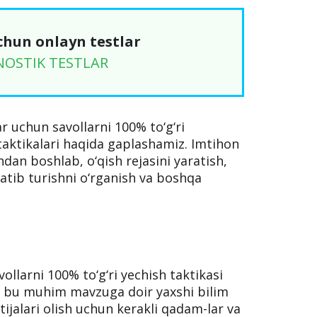
chun onlayn testlar
NOSTIK TESTLAR
 uchun savollarni 100% to‘g‘ri
 taktikalari haqida gaplashamiz. Imtihon
dan boshlab, o‘qish rejasini yaratish,
slatib turishni o‘rganish va boshqa
ollarni 100% to‘g‘ri yechish taktikasi
a, bu muhim mavzuga doir yaxshi bilim
ijalari olish uchun kerakli qadam-lar va