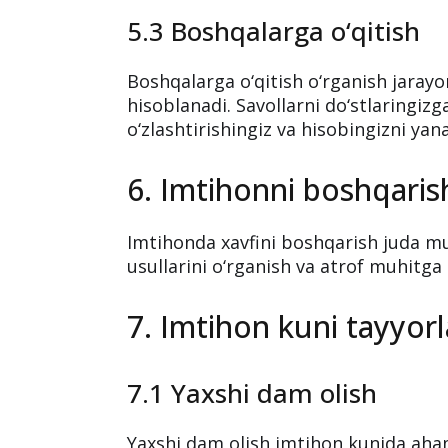
5.3 Boshqalarga o‘qitish
Boshqalarga o‘qitish o‘rganish jarayo
hisoblanadi. Savollarni do‘stlaringiz
o‘zlashtirishingiz va hisobingizni ya
6. Imtihonni boshqarish
Imtihonda xavfini boshqarish juda mu
usullarini o‘rganish va atrof muhitg
7. Imtihon kuni tayyor
7.1 Yaxshi dam olish
Yaxshi dam olish imtihon kunida ahamiy