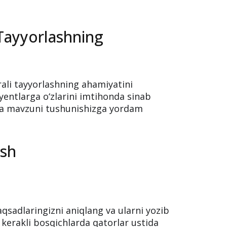
 Tayyorlashning
rali tayyorlashning ahamiyatini
yentlarga o‘zlarini imtihonda sinab
sh va mavzuni tushunishizga yordam
ish
aqsadlaringizni aniqlang va ularni yozib
 kerakli bosqichlarda qatorlar ustida