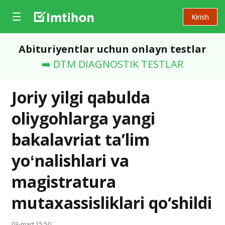
Kirish
Abituriyentlar uchun onlayn testlar
➡️ DTM DIAGNOSTIK TESTLAR
Joriy yilgi qabulda
oliygohlarga yangi
bakalavriat taʼlim
yoʻnalishlari va
magistratura
mutaxassisliklari qo‘shildi
03-mart 15:50