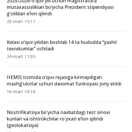
2025/2026-o‘quv yili uchun magistratura
mutaxassisliklari bo‘yicha Prezident stipendiyasi
g‘oliblari e’lon qilindi
25-mart 15:11
Kelasi o‘quv yilidan boshlab 14 ta hududda “yashil
texnikumlar” ochiladi
24-mart 11:05
HEMIS tizimida o‘quv rejasiga kirmaydigan
mashg‘ulotlar uchun davomat funksiyasi joriy etildi
16-mart 16:16
Nostrifikatsiya boʻyicha navbatdagi test sinovi
kunlari va ishtirokchilar roʻyxati e’lon qilindi
(geolokatsiya)