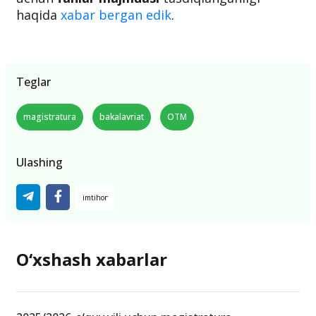
haqida
xabar bergan edik
.
Teglar
magistratura
bakalavriat
OTM
Ulashing
O‘xshash xabarlar