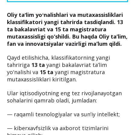
Oliy taʼlim yoʻnalishlari va mutaxassisliklari
klassifikatori yangi tahrirda tasdiqlandi. 13
ta bakalavriat va 15 ta magistratura
mutaxassisligi qo‘shildi. Bu haqda Oliy ta’lim,
fan va innovatsiyalar vazirligi ma’lum qildi.
Qayd etilishicha, klassifikatorning yangi
tahririga
13 ta
yangi bakalavriat taʼlim
yoʻnalishi va
15 ta
yangi magistratura
mutaxassisliklari kiritilgan.
Ular iqtisodiyotning eng tez rivojlanayotgan
sohalarini qamrab oladi, jumladan:
— raqamli texnologiyalar va sunʼiy intellekt;
— kiberxavfsizlik va axborot tizimlarini