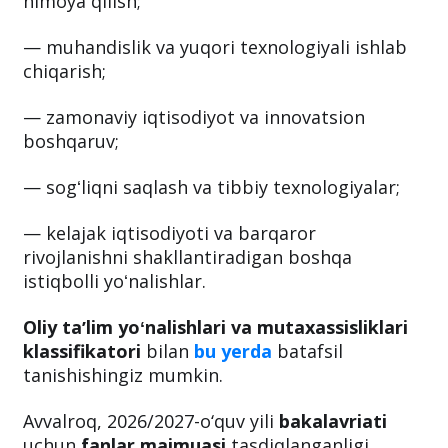
himoya qilish;
— muhandislik va yuqori texnologiyali ishlab
chiqarish;
— zamonaviy iqtisodiyot va innovatsion
boshqaruv;
— sogʻliqni saqlash va tibbiy texnologiyalar;
— kelajak iqtisodiyoti va barqaror
rivojlanishni shakllantiradigan boshqa
istiqbolli yoʻnalishlar.
Oliy taʼlim yoʻnalishlari va mutaxassisliklari
klassifikatori
bilan
bu yerda
batafsil
tanishishingiz mumkin.
Avvalroq, 2026/2027-o‘quv yili
bakalavriati
uchun
fanlar majmuasi
tasdiqlanganligi