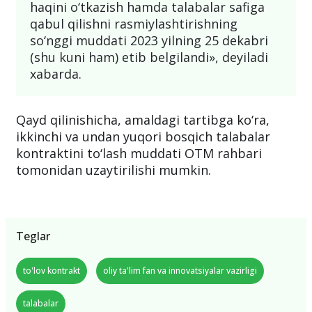
haqini o‘tkazish hamda talabalar safiga
qabul qilishni rasmiylashtirishning
so‘nggi muddati 2023 yilning 25 dekabri
(shu kuni ham) etib belgilandi», deyiladi
xabarda.
Qayd qilinishicha, amaldagi tartibga ko‘ra,
ikkinchi va undan yuqori bosqich talabalar
kontraktini to‘lash muddati OTM rahbari
tomonidan uzaytirilishi mumkin.
Teglar
to'lov kontrakt
oliy ta'lim fan va innovatsiyalar vazirligi
talabalar