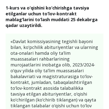
1-kurs va o‘qishini ko‘chirishga tavsiya
etilganlar uchun to‘lov-kontrakt
mablag‘larini to‘lash muddati 25 dekabrga
qadar uzaytirildi.
«Davlat komissiyasining tegishli bayoni
bilan, ko‘pchilik abituriyentlar va ularning
ota-onalari hamda oliy ta’lim
muassasalari rahbarlarining
murojaatlarini inobatga olib, 2023/2024-
o‘quv yilida oliy ta’lim muassasalari
bakalavriati va magistraturasiga to‘lov-
kontrakt, jumladan, tabaqalashtirilgan
to‘lov-kontrakt asosida talabalikka
tavsiya etilgan abituriyentlar, o‘qishi
ko‘chirilgan (ko‘chirib tiklangan) va qayta
tiklangan talabalar o‘qishi uchun to‘lov