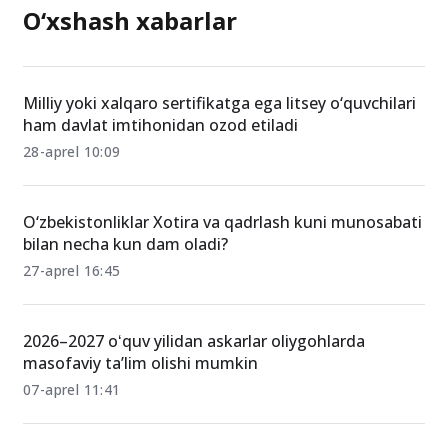
O‘xshash xabarlar
Milliy yoki xalqaro sertifikatga ega litsey o‘quvchilari
ham davlat imtihonidan ozod etiladi
28-aprel 10:09
O‘zbekistonliklar Xotira va qadrlash kuni munosabati
bilan necha kun dam oladi?
27-aprel 16:45
2026–2027 oʻquv yilidan askarlar oliygohlarda
masofaviy ta’lim olishi mumkin
07-aprel 11:41