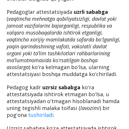
Pedagoglar attestatsiyada
uzrli sababga
(
vaqtincha mehnatga qobiliyatsizligi, davlat yoki
jamoat vazifalarini bajarganligi, respublika va
xalqaro musobaqalarda ishtirok etganligi,
vaqtincha xorijiy mamlakatda safarda boʻlganligi,
yaqin qarindoshining vafoti, vakolatli davlat
organi yoki taʼlim tashkilotlari rahbarlarining
maʼlumotnomasida koʻrsatilgan boshqa
asoslarga
) koʻra kelmagan boʻlsa, ularning
attestatsiyasi boshqa muddatga koʻchiriladi.
Pedagog kadr
uzrsiz sababga
koʻra
attestatsiyada ishtirok etmagan boʻlsa, u
attestatsiyadan oʻtmagan hisoblanadi hamda
uning tegishli malaka toifasi (
lavozimi
) bir
pogʻona
tushiriladi.
Uzrsiz sababga koʻra attestatsiyada ishtirok