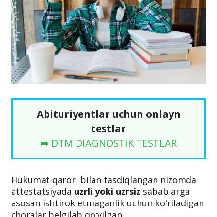
Abituriyentlar uchun onlayn
testlar
➡️ DTM DIAGNOSTIK TESTLAR
Hukumat qarori bilan tasdiqlangan nizomda
attestatsiyada
uzrli yoki uzrsiz
sabablarga
asosan ishtirok etmaganlik uchun koʻriladigan
choralar belgilab qoʻyilgan.