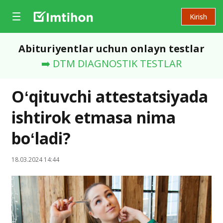
Kirish
Abituriyentlar uchun onlayn testlar
➡️ DTM DIAGNOSTIK TESTLAR
Oʻqituvchi attestatsiyada
ishtirok etmasa nima
boʻladi?
18.03.2024 14:44