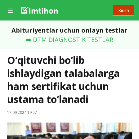
Kirish
Abituriyentlar uchun onlayn testlar
➡️ DTM DIAGNOSTIK TESTLAR
O‘qituvchi bo‘lib
ishlaydigan talabalarga
ham sertifikat uchun
ustama to‘lanadi
17.09.2024 19:57