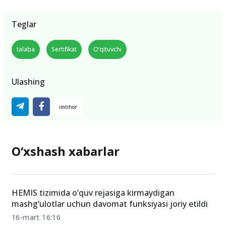
Teglar
talaba
Sertifikat
O‘qituvchi
Ulashing
O‘xshash xabarlar
HEMIS tizimida o‘quv rejasiga kirmaydigan
mashg‘ulotlar uchun davomat funksiyasi joriy etildi
16-mart 16:16