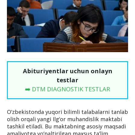
Abituriyentlar uchun onlayn
testlar
➡️ DTM DIAGNOSTIK TESTLAR
O‘zbekistonda yuqori bilimli talabalarni tanlab
olish orqali yangi Ilg‘or muhandislik maktabi
tashkil etiladi. Bu maktabning asosiy maqsadi
amaliyotga yo‘naltirilgan maxsus ta’lim