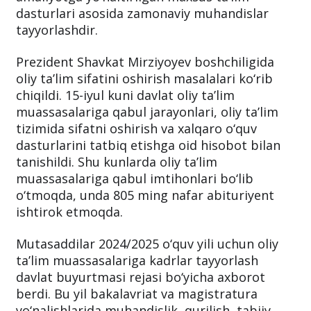
dasturlari asosida zamonaviy muhandislar
tayyorlashdir.
Prezident Shavkat Mirziyoyev boshchiligida
oliy ta’lim sifatini oshirish masalalari ko‘rib
chiqildi. 15-iyul kuni davlat oliy ta’lim
muassasalariga qabul jarayonlari, oliy ta’lim
tizimida sifatni oshirish va xalqaro o‘quv
dasturlarini tatbiq etishga oid hisobot bilan
tanishildi. Shu kunlarda oliy ta’lim
muassasalariga qabul imtihonlari bo‘lib
o‘tmoqda, unda 805 ming nafar abituriyent
ishtirok etmoqda.
Mutasaddilar 2024/2025 o‘quv yili uchun oliy
ta’lim muassasalariga kadrlar tayyorlash
davlat buyurtmasi rejasi bo‘yicha axborot
berdi. Bu yil bakalavriat va magistratura
yo‘nalishlarida muhandislik, qurilish, tabiiy