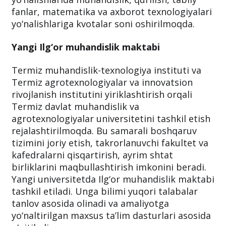
fanlar, matematika va axborot texnologiyalari
yo‘nalishlariga kvotalar soni oshirilmoqda.
Yangi Ilg‘or muhandislik maktabi
Termiz muhandislik-texnologiya instituti va
Termiz agrotexnologiyalar va innovatsion
rivojlanish institutini yiriklashtirish orqali
Termiz davlat muhandislik va
agrotexnologiyalar universitetini tashkil etish
rejalashtirilmoqda. Bu samarali boshqaruv
tizimini joriy etish, takrorlanuvchi fakultet va
kafedralarni qisqartirish, ayrim shtat
birliklarini maqbullashtirish imkonini beradi.
Yangi universitetda Ilg‘or muhandislik maktabi
tashkil etiladi. Unga bilimi yuqori talabalar
tanlov asosida olinadi va amaliyotga
yo‘naltirilgan maxsus ta’lim dasturlari asosida