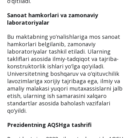
o‘qitiladi.
Sanoat hamkorlari va zamonaviy
laboratoriyalar
Bu maktabning yo‘nalishlariga mos sanoat
hamkorlari belgilanib, zamonaviy
laboratoriyalar tashkil etiladi. Ularning
takliflari asosida ilmiy-tadqiqot va tajriba-
konstruktorlik ishlari yo‘lga qo‘yiladi.
Universitetning boshqaruv va o‘qituvchilik
lavozimlariga xorijiy tajribaga ega, ilmiy va
amaliy malakasi yuqori mutaxassislarni jalb
etish, ularning ish samarasini xalqaro
standartlar asosida baholash vazifalari
qo‘yildi.
Prezidentning AQSHga tashrifi