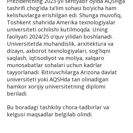
Prezidentning 2023-yil sentyabr oyida AQSHga
tashrifi chog‘ida ta’lim sohasi bo‘yicha ham
kelishuvlarga erishilgan edi. Shunga muvofiq,
Toshkent shahrida Amerika texnologiyalar
universiteti ochilishi kutilmoqda. Uning
faoliyati 2024/25 o‘quv yilidan boshlanadi.
Universitetda muhandislik, arxitektura va
dizayn, axborot texnologiyalari, sog‘liqni
saqlash, iqtisodiyot va moliya, xalqaro
munosabatlar sohalari uchun kadrlar
tayyorlanadi. Bitiruvchilarga Arizona davlat
universiteti yoki AQSHda tan olinadigan
hamkor xorijiy universitetning diplomi
beriladi.
Bu boradagi tashkiliy chora-tadbirlar va
kelgusi maqsadlar belgilab olindi.