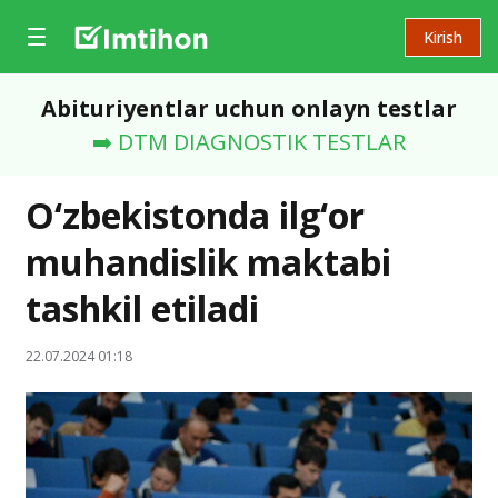
Kirish
Abituriyentlar uchun onlayn testlar
➡️ DTM DIAGNOSTIK TESTLAR
O‘zbekistonda ilg‘or
muhandislik maktabi
tashkil etiladi
22.07.2024 01:18