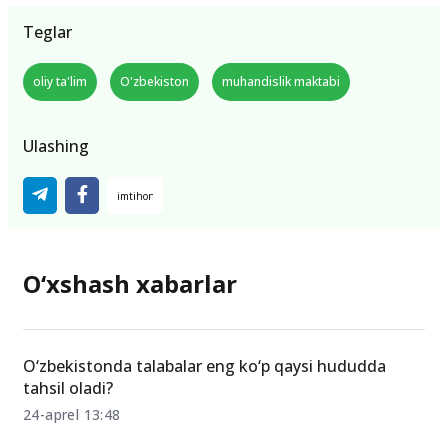
Teglar
oliy ta'lim
O'zbekiston
muhandislik maktabi
Ulashing
O‘xshash xabarlar
O‘zbekistonda talabalar eng ko‘p qaysi hududda
tahsil oladi?
24-aprel 13:48