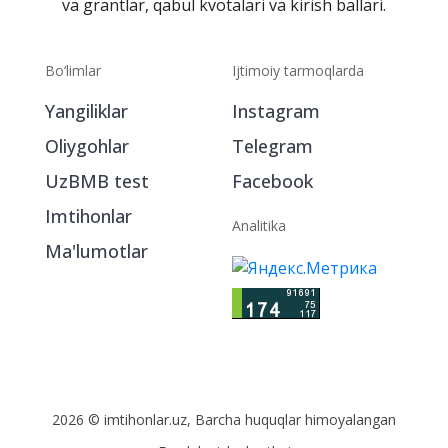
va grantlar, qabul kvotalari va kirish ballari.
Bo‘limlar
Ijtimoiy tarmoqlarda
Yangiliklar
Instagram
Oliygohlar
Telegram
UzBMB test
Facebook
Imtihonlar
Analitika
Ma'lumotlar
2026 © imtihonlar.uz, Barcha huquqlar himoyalangan