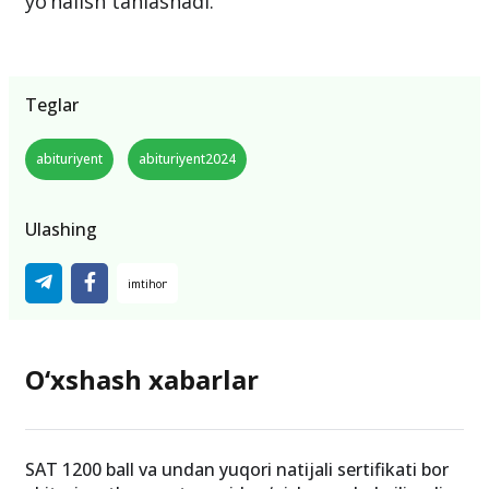
yo‘nalish tanlashadi.
Teglar
abituriyent
abituriyent2024
Ulashing
O‘xshash xabarlar
SAT 1200 ball va undan yuqori natijali sertifikati bor