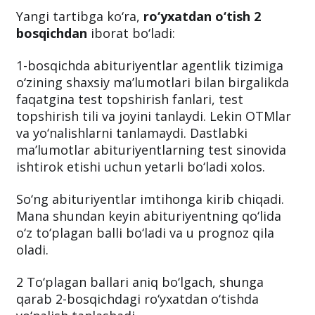
Yangi tartibga ko‘ra,
ro‘yxatdan o‘tish 2
bosqichdan
iborat bo‘ladi:
1-bosqichda abituriyentlar agentlik tizimiga
o‘zining shaxsiy ma’lumotlari bilan birgalikda
faqatgina test topshirish fanlari, test
topshirish tili va joyini tanlaydi. Lekin OTMlar
va yo‘nalishlarni tanlamaydi. Dastlabki
ma’lumotlar abituriyentlarning test sinovida
ishtirok etishi uchun yetarli bo‘ladi xolos.
So‘ng abituriyentlar imtihonga kirib chiqadi.
Mana shundan keyin abituriyentning qo‘lida
o‘z to‘plagan balli bo‘ladi va u prognoz qila
oladi.
2 To‘plagan ballari aniq bo‘lgach, shunga
qarab 2-bosqichdagi ro‘yxatdan o‘tishda