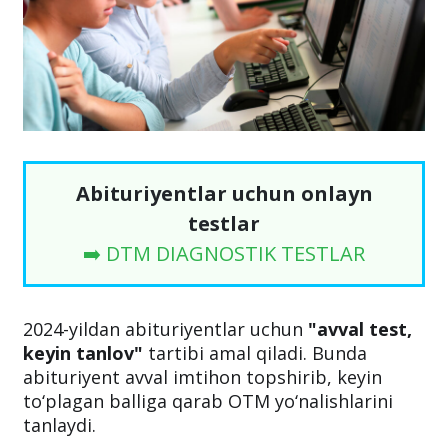
Abituriyentlar uchun onlayn
testlar
➡️ DTM DIAGNOSTIK TESTLAR
2024-yildan abituriyentlar uchun
"avval test,
keyin tanlov"
tartibi amal qiladi. Bunda
abituriyent avval imtihon topshirib, keyin
to‘plagan balliga qarab OTM yo‘nalishlarini
tanlaydi.