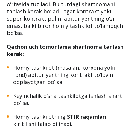
o‘rtasida tuziladi. Bu turdagi shartnomani
tanlash kerak bo‘ladi, agar kontrakt yoki
super-kontrakt pulini abituriyentning o‘zi
emas, balki biror homiy tashkilot to‘lamoqchi
bo‘lsa.
Qachon uch tomonlama shartnoma tanlash
kerak:
Homiy tashkilot (masalan, korxona yoki
fond) abituriyentning kontrakt to‘lovini
qoplayotgan bo‘lsa.
Keyinchalik o‘sha tashkilotga ishlash sharti
bo‘lsa.
Homiy tashkilotning
STIR raqamlari
kiritilishi talab qilinadi.