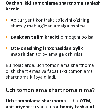
Qachon ikki tomonlama shartnoma tanlash
kerak:
Abituriyent kontrakt to‘lovini o‘zining
shaxsiy mablag‘idan amalga oshirsa.
Bankdan ta’lim krediti
olmoqchi bo‘lsa.
Ota-onasining ishxonasidan oylik
maoshidan
to‘lov amalga oshirilsa.
Bu holatlarda, uch tomonlama shartnoma
olish shart emas va faqat ikki tomonlama
shartnoma kifoya qiladi.
Uch tomonlama shartnoma nima?
Uch tomonlama shartnoma
— bu
OTM
,
abituriyent
va yana biror
homiy tashkilot