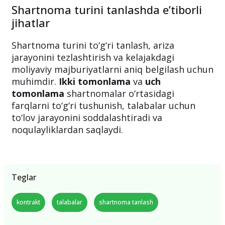
Shartnoma turini tanlashda e’tiborli
jihatlar
Shartnoma turini to‘g‘ri tanlash, ariza
jarayonini tezlashtirish va kelajakdagi
moliyaviy majburiyatlarni aniq belgilash uchun
muhimdir.
Ikki tomonlama
va
uch
tomonlama
shartnomalar o‘rtasidagi
farqlarni to‘g‘ri tushunish, talabalar uchun
to‘lov jarayonini soddalashtiradi va
noqulayliklardan saqlaydi.
Teglar
kontrakt
talabalar
shartnoma tanlash