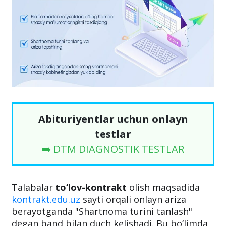
Abituriyentlar uchun onlayn
testlar
➡️ DTM DIAGNOSTIK TESTLAR
Talabalar
to‘lov-kontrakt
olish maqsadida
kontrakt.edu.uz
sayti orqali onlayn ariza
berayotganda "Shartnoma turini tanlash"
degan band bilan duch kelishadi. Bu bo‘limda