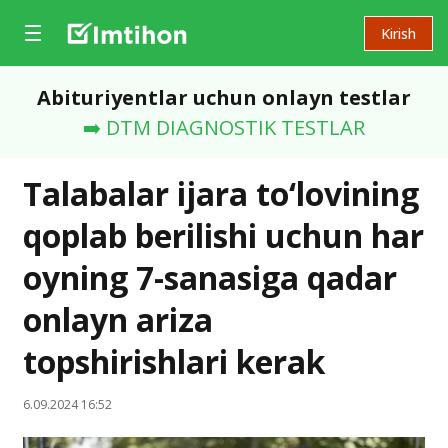
Kirish
Abituriyentlar uchun onlayn testlar
➡️ DTM DIAGNOSTIK TESTLAR
Talabalar ijara to‘lovining
qoplab berilishi uchun har
oyning 7-sanasiga qadar
onlayn ariza
topshirishlari kerak
6.09.2024 16:52