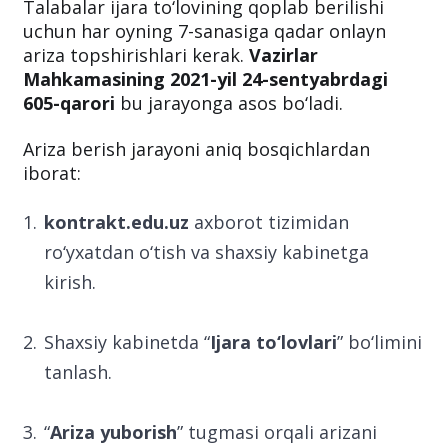
Talabalar ijara to‘lovining qoplab berilishi
uchun har oyning 7-sanasiga qadar onlayn
ariza topshirishlari kerak.
Vazirlar
Mahkamasining 2021-yil 24-sentyabrdagi
605-qarori
bu jarayonga asos bo‘ladi.
Ariza berish jarayoni aniq bosqichlardan
iborat:
kontrakt.edu.uz
axborot tizimidan
ro‘yxatdan o‘tish va shaxsiy kabinetga
kirish.
Shaxsiy kabinetda “
Ijara to‘lovlari
” bo‘limini
tanlash.
“
Ariza yuborish
” tugmasi orqali arizani