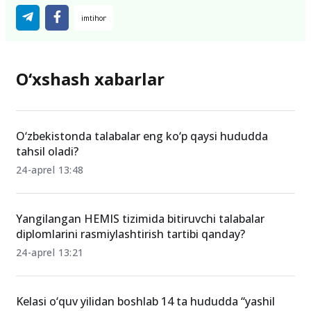
O‘xshash xabarlar
O‘zbekistonda talabalar eng ko‘p qaysi hududda
tahsil oladi?
24-aprel 13:48
Yangilangan HEMIS tizimida bitiruvchi talabalar
diplomlarini rasmiylashtirish tartibi qanday?
24-aprel 13:21
Kelasi o‘quv yilidan boshlab 14 ta hududda “yashil