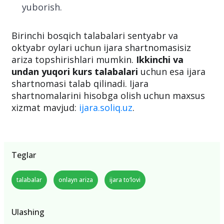
yuborish.
Birinchi bosqich talabalari sentyabr va
oktyabr oylari uchun ijara shartnomasisiz
ariza topshirishlari mumkin.
Ikkinchi va
undan yuqori kurs talabalari
uchun esa ijara
shartnomasi talab qilinadi. Ijara
shartnomalarini hisobga olish uchun maxsus
xizmat mavjud:
ijara.soliq.uz
.
Teglar
talabalar
onlayn ariza
ijara to‘lovi
Ulashing