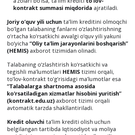
a’zolari bo‘lsa, ta’lim krediti
to‘lov-
kontrakt summasi miqdorida
ajratiladi.
Joriy o‘quv yili uchun
ta’lim kreditini olmoqchi
bo‘lgan talabaning fanlarni o‘zlashtirishning
o‘rtacha ko‘rsatkichi avvalgi o‘quv yili yakuni
bo‘yicha
“Oliy ta’lim jarayonlarini boshqarish”
(HEMIS)
axborot tizimidan olinadi.
Talabaning o‘zlashtirish ko‘rsatkichi va
tegishli ma’lumotlari
HEMIS
tizimi orqali,
to‘lov-kontrakt to‘g‘risidagi ma’lumotlar esa
“Talabalarga shartnoma asosida
ko‘rsatiladigan xizmatlar hisobini yuritish”
(kontrakt.edu.uz)
axborot tizimi orqali
avtomatik tarzda shakllantiriladi.
Kredit oluvchi
ta’lim krediti olish uchun
belgilangan tartibda Iqtisodiyot va moliya