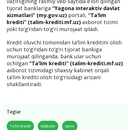
vazirligining rasmiy veb-saytida e’lon qilingan
tijorat banklariga
“Yagona interaktiv davlat
xizmatlari” (my.gov.uz)
portali,
“Ta’lim
krediti” (talim-krediti.mf.uz)
axborot tizimi
yoki to‘g‘ridan-to‘g‘ri murojaat qiladi.
Kredit oluvchi tomonidan ta’lim kreditini olish
uchun to‘g‘ridan-to‘g‘ri tijorat bankiga
murojaat qilinganda, bank ular uchun
ochilgan
“Ta’lim krediti” (talim-krediti.mf.uz)
axborot tizimidagi shaxsiy kabinet orqali
ta’lim krediti olish to‘g‘risidagi arizani
shakllantiradi.
Teglar
Ta'lim krediti
talabalar
qaror