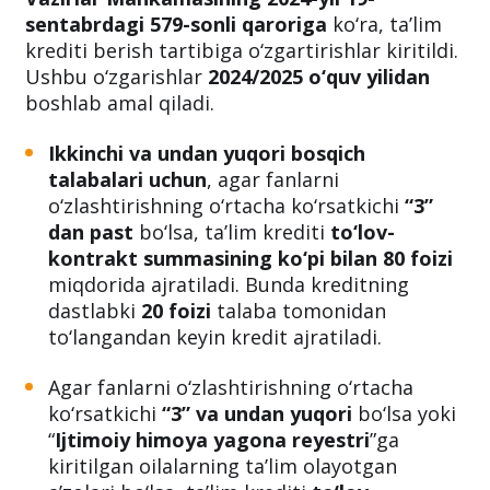
sentabrdagi 579-sonli qaroriga
ko‘ra, ta’lim
krediti berish tartibiga o‘zgartirishlar kiritildi.
Ushbu o‘zgarishlar
2024/2025 o‘quv yilidan
boshlab amal qiladi.
Ikkinchi va undan yuqori bosqich
talabalari uchun
, agar fanlarni
o‘zlashtirishning o‘rtacha ko‘rsatkichi
“3”
dan past
bo‘lsa, ta’lim krediti
to‘lov-
kontrakt summasining ko‘pi bilan 80 foizi
miqdorida ajratiladi. Bunda kreditning
dastlabki
20 foizi
talaba tomonidan
to‘langandan keyin kredit ajratiladi.
Agar fanlarni o‘zlashtirishning o‘rtacha
ko‘rsatkichi
“3” va undan yuqori
bo‘lsa yoki
“
Ijtimoiy himoya yagona reyestri
”ga
kiritilgan oilalarning ta’lim olayotgan